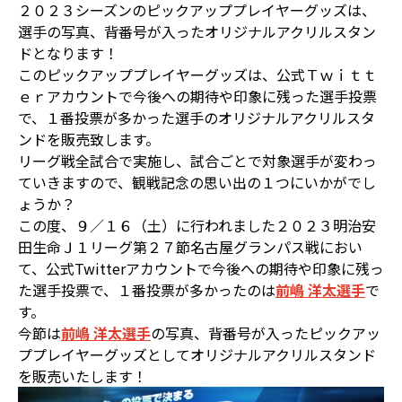
２０２３シーズンのピックアッププレイヤーグッズは、
選手の写真、背番号が入ったオリジナルアクリルスタン
ドとなります！
このピックアッププレイヤーグッズは、公式Ｔｗｉｔｔ
ｅｒアカウントで今後への期待や印象に残った選手投票
で、１番投票が多かった選手のオリジナルアクリルスタ
ンドを販売致します。
リーグ戦全試合で実施し、試合ごとで対象選手が変わっ
ていきますので、観戦記念の思い出の１つにいかがでし
ょうか？
この度、９／１６（土）に行われました２０２３明治安
田生命Ｊ１リーグ第２７節名古屋グランパス戦におい
て、公式Twitterアカウントで今後への期待や印象に残っ
た選手投票で、１番投票が多かったのは
前嶋 洋太選手
で
す。
今節は
前嶋 洋太選手
の写真、背番号が入ったピックアッ
ププレイヤーグッズとしてオリジナルアクリルスタンド
を販売いたします！