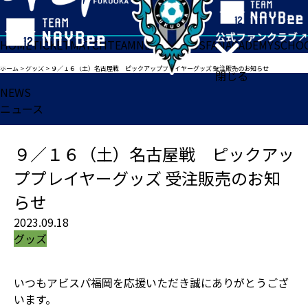
HOME
TICKET
MATCH
TEAM
NEWS
GOODS
FAN
ACADEMY
SCHO
ホーム
>
グッズ
>
９／１６（土）名古屋戦 ピックアッププレイヤーグッズ 受注販売のお知らせ
閉じる
NEWS
ニュース
９／１６（土）名古屋戦 ピックアッ
ププレイヤーグッズ 受注販売のお知
らせ
2023.09.18
グッズ
いつもアビスパ福岡を応援いただき誠にありがとうござ
います。