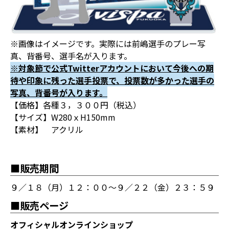
※画像はイメージです。実際には前嶋選手のプレー写
真、背番号、選手名が入ります。
※対象節で公式Twitterアカウントにおいて今後への期
待や印象に残った選手投票で、投票数が多かった選手の
写真、背番号が入ります。
【価格】各種３，３００円（税込）
【サイズ】W280ｘH150mm
【素材】 アクリル
■販売期間
９／１８（月）１２：００～９／２２（金）２３：５９
■販売ページ
オフィシャルオンラインショップ