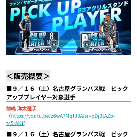
＜販売概要＞
■９／１６（土）名古屋グランパス戦 ピック
アッププレイヤー対象選手
前嶋 洋太選手
（
https://youtu.be/z6wA7MqtJ0A?si=pDj8tAZb-
tc5rAK1
）
■９／１６（土）名古屋グランパス戦 ピック