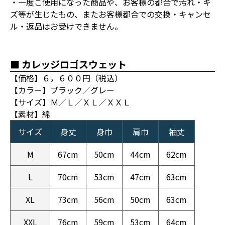
・一度ご使用になった商品や、お客様の都合で汚れ・キ
ズ等が生じたもの、またお客様都合での交換・キャンセ
ル・返品はお受けできません。
■ カレッジロゴスウェット
【価格】６，６００円（税込）
【カラー】ブラック／グレー
【サイズ】Ｍ／Ｌ／ＸＬ／ＸＸＬ
【素材】綿
サイズ
身丈
身巾
肩巾
袖丈
M
67cm
50cm
44cm
62cm
L
70cm
53cm
47cm
63cm
XL
73cm
56cm
50cm
63cm
XXL
76cm
59cm
53cm
64cm