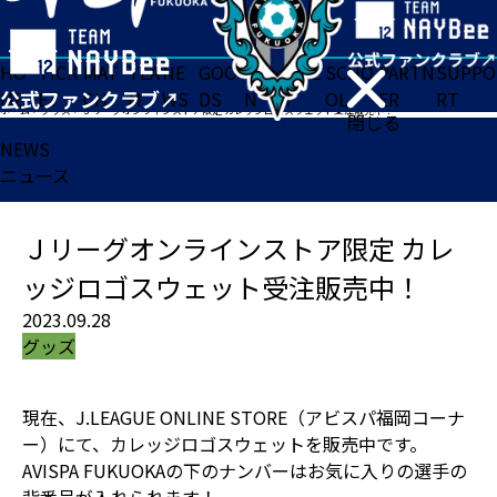
HO
TICK
MAT
TEA
NE
GOO
FA
ACADE
SCHO
PARTN
SUPPO
ME
ET
CH
M
WS
DS
N
MY
OL
ER
RT
ホーム
>
グッズ
>
Ｊリーグオンラインストア限定 カレッジロゴスウェット受注販売中！
閉じる
NEWS
ニュース
Ｊリーグオンラインストア限定 カレ
ッジロゴスウェット受注販売中！
2023.09.28
グッズ
現在、J.LEAGUE ONLINE STORE（アビスパ福岡コーナ
ー）にて、カレッジロゴスウェットを販売中です。
AVISPA FUKUOKAの下のナンバーはお気に入りの選手の