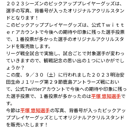
２０２３シーズンのピックアッププレイヤーグッズは、
選手の写真、背番号が入ったオリジナルアクリルスタン
ドとなります！
このピックアッププレイヤーグッズは、公式Ｔｗｉｔｔ
ｅｒアカウントで今後への期待や印象に残った選手投票
で、１番投票が多かった選手のオリジナルアクリルスタ
ンドを販売致します。
リーグ戦全試合で実施し、試合ごとで対象選手が変わっ
ていきますので、観戦記念の思い出の１つにいかがでし
ょうか？
この度、９／３０（土）に行われました２０２３明治安
田生命Ｊ１リーグ第２９節鹿島アントラーズ戦におい
て、公式Twitterアカウントで今後への期待や印象に残っ
た選手投票で、１番投票が多かったのは
平塚 悠知選手
で
す。
今節は
平塚 悠知選手
の写真、背番号が入ったピックアッ
ププレイヤーグッズとしてオリジナルアクリルスタンド
を販売いたします！