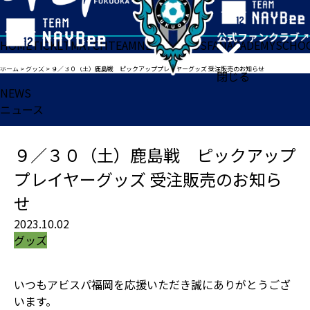
HOME
TICKET
MATCH
TEAM
NEWS
GOODS
FAN
ACADEMY
SCHO
ホーム
>
グッズ
>
９／３０（土）鹿島戦 ピックアッププレイヤーグッズ 受注販売のお知らせ
閉じる
NEWS
ニュース
９／３０（土）鹿島戦 ピックアップ
プレイヤーグッズ 受注販売のお知ら
せ
2023.10.02
グッズ
いつもアビスパ福岡を応援いただき誠にありがとうござ
います。