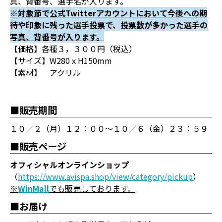
真、背番号、選手名が入ります。
※対象節で公式Twitterアカウントにおいて今後への期
待や印象に残った選手投票で、投票数が多かった選手の
写真、背番号が入ります。
【価格】各種３，３００円（税込）
【サイズ】W280ｘH150mm
【素材】 アクリル
■販売期間
１０／２（月）１２：００～１０／６（金）２３：５９
■販売ページ
オフィシャルオンラインショップ
（
https://www.avispa.shop/view/category/pickup
）
※
WinMall
でも販売しております。
■お届け