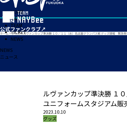
HOME
MATCH
TEAM
TICKET
ホーム
>
グッズ
>
ルヴァンカップ準決勝 １０／１１（水）名古屋グランパス戦 グッズ情報 緊急
NEWS
NEWS
ニュース
ルヴァンカップ準決勝 １
ユニフォームスタジアム販
2023.10.10
グッズ