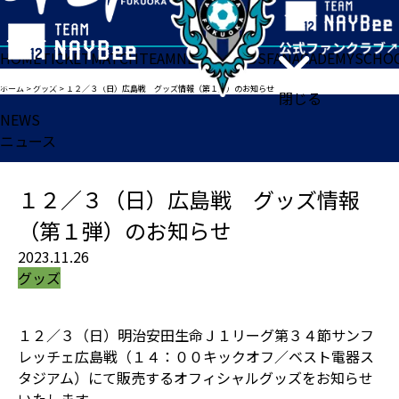
HOME
TICKET
MATCH
TEAM
NEWS
GOODS
FAN
ACADEMY
SCHO
ホーム
>
グッズ
>
１２／３（日）広島戦 グッズ情報（第１弾）のお知らせ
閉じる
NEWS
ニュース
１２／３（日）広島戦 グッズ情報
（第１弾）のお知らせ
2023.11.26
グッズ
１２／３（日）明治安田生命Ｊ１リーグ第３４節サンフ
レッチェ広島戦（１４：００キックオフ／ベスト電器ス
タジアム）にて販売するオフィシャルグッズをお知らせ