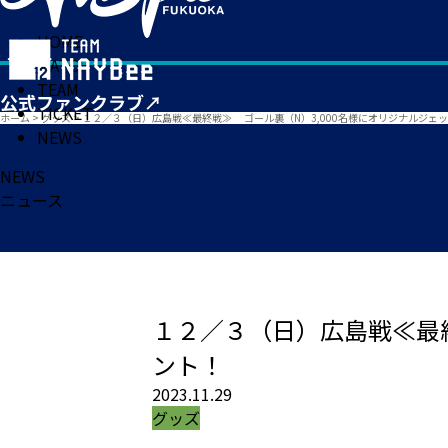
HOME
MATCH
TEAM
TICKET
ホーム
>
グッズ
>
１２／３（日）広島戦≪最終戦≫ ゴール裏（N）3,000名様にオリジナルジェ
NEWS
NEWS
ニュース
１２／３（日）広島戦≪最終
ント！
2023.11.29
グッズ