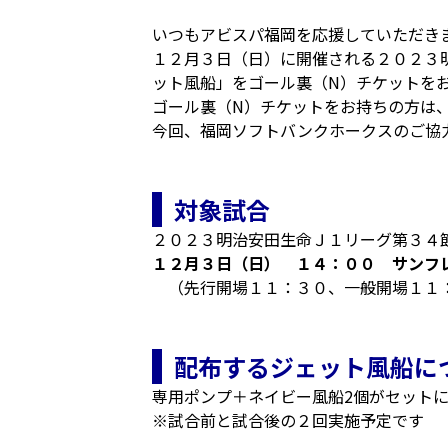
いつもアビスパ福岡を応援していただき
１２月３日（日）に開催される２０２３
ット風船」をゴール裏（N）チケットをお
ゴール裏（N）チケットをお持ちの方は
今回、福岡ソフトバンクホークスのご協
対象試合
２０２３明治安田生命Ｊ１リーグ第３４
１２月３日（日） １４：００ サンフ
（先行開場１１：３０、一般開場１１
配布するジェット風船に
専用ポンプ＋ネイビー風船2個がセット
※試合前と試合後の２回実施予定です