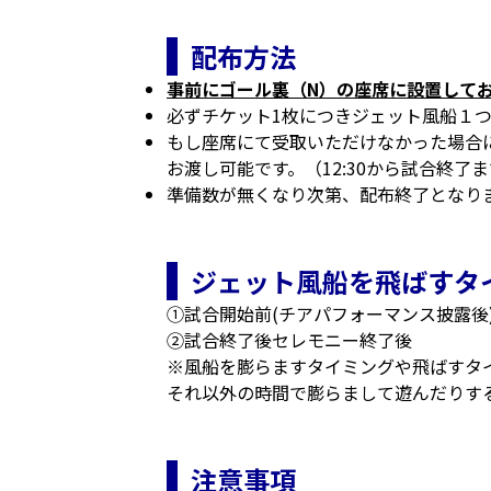
配布方法
事前にゴール裏（N）の座席に設置して
必ずチケット1枚につきジェット風船１
もし座席にて受取いただけなかった場合
お渡し可能です。（12:30から試合終了
準備数が無くなり次第、配布終了となり
ジェット風船を飛ばすタ
①試合開始前(チアパフォーマンス披露後) ※
②試合終了後セレモニー終了後
※風船を膨らますタイミングや飛ばすタ
それ以外の時間で膨らまして遊んだりす
注意事項