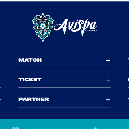
MATCH
TICKET
PARTNER