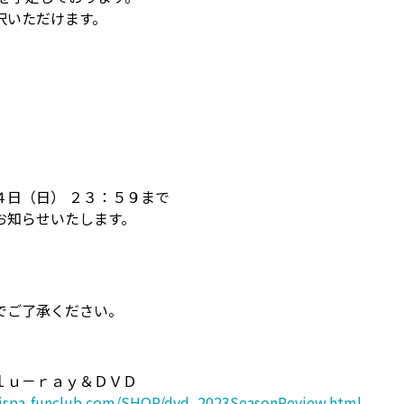
択いただけます。
４日（日） ２３：５９まで
お知らせいたします。
でご了承ください。
ｌｕ－ｒａｙ＆ＤＶＤ
vispa-funclub.com/SHOP/dvd_2023SeasonReview.html