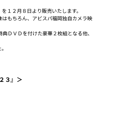
』を１２月８日より販売いたします。
像はもちろん、アビスパ福岡独自カメラ映
特典ＤＶＤを付けた豪華２枚組となる他、
た。
２３』＞