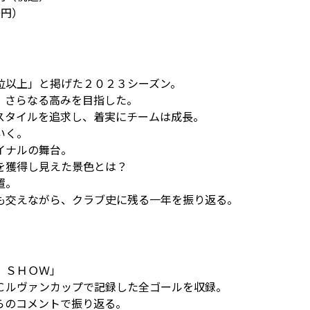
0円）
位以上」と掲げた２０２３シーズン。
、さらなる高みを目指した。
スタイルを追求し、着実にチームは成長。
いく。
イナルの舞台。
を獲得し見えた景色とは？
置。
も交えながら、クラブ史に残る一年を振り返る。
 ＳＨＯＷ」
Ｃルヴァンカップで記録した全ゴールを収録。
らのコメントで振り返る。