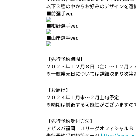
以下３種の中からお好みのデザインを選
■前選手ver.
■紺野選手ver.
■山岸選手ver.
【先行予約期間】
２０２３年１２月８日（金）～１２月２
※一般発売日については詳細決まり次第
【お届け】
２０２４年１月末～２月上旬予定
※納期は前後する可能性がございますの
【先行予約受付方法】
アビスパ福岡 ＪリーグオフィシャルＢ
先行予約受付特設ページ
https://www.a