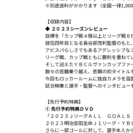
※別途送料がかかります（全国一律1,00
【収録内容】
◆ ２０２３シーズンレビュー
目標を「カップ戦４強以上とリーグ戦８
就任四年目となる長谷部茂利監督のもと
アビスパらしさでもあるアグレッシブな
リーグ戦、カップ戦ともに勝利を重ねて
そして迎えたＹＢＣルヴァンカップファ
数々の苦難乗り越え、悲願の初タイトル
今回もロッカールームに独自カメラを設
試合映像と選手・監督へのインタビュー
【先行予約特典】
① 先行予約特典ＤＶＤ
「２０２３ＪリーグＡＬＬ ＧＯＡＬＳ
２０２３明治安田生命Ｊ１リーグ・ＹＢ
さらに一部ゴールに対して、選手本人か