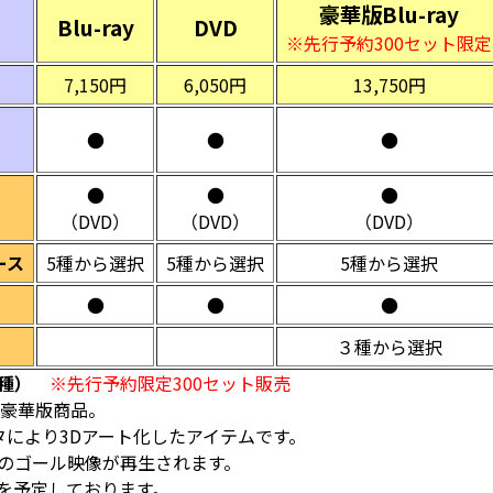
豪華版Blu-ray
Blu-ray
DVD
※先行予約300セット限定
7,150円
6,050円
13,750円
●
●
●
●
●
●
（DVD）
（DVD）
（DVD）
ース
5種から選択
5種から選択
5種から選択
●
●
●
３種から選択
種）
※先行予約限定300セット販売
た豪華版商品。
により3Dアート化したアイテムです。
そのゴール映像が再生されます。
日を予定しております。