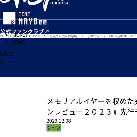
HOME
MATCH
TEAM
TICKET
ホーム
>
グッズ
>
メモリアルイヤーを収めた完全保存版！JリーグオフィシャルBlu-ray&DVD
NEWS
NEWS
ニュース
メモリアルイヤーを収めた完
ンレビュー２０２３』先行
2023.12.08
グッズ