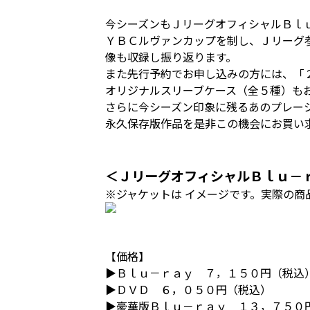
今シーズンもＪリーグオフィシャルＢｌ
ＹＢＣルヴァンカップを制し、Ｊリーグ
像も収録し振り返ります。
また先行予約でお申し込みの方には、「
オリジナルスリーブケース（全５種）も
さらに今シーズン印象に残るあのプレー
永久保存版作品を是非この機会にお買い
＜ＪリーグオフィシャルＢｌｕ－
※ジャケットは イメージです。実際の商
【価格】
▶Ｂｌｕ－ｒａｙ ７，１５０円（税込
▶ＤＶＤ ６，０５０円（税込）
▶豪華版Ｂｌｕ－ｒａｙ １３，７５０