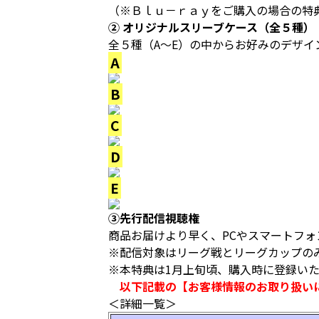
（※Ｂｌｕ－ｒａｙをご購入の場合の特
② オリジナルスリーブケース（全５種）
全５種（A～E）の中からお好みのデザイ
A
B
C
D
E
③先行配信視聴権
商品お届けより早く、PCやスマートフ
※配信対象はリーグ戦とリーグカップの
※本特典は1月上旬頃、購入時に登録い
以下記載の【お客様情報のお取り扱い
＜詳細一覧＞