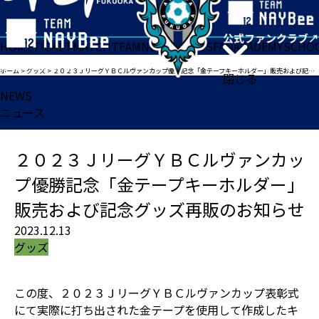
HOME
TICKET
MATCH
TEAM
NEWS
GOODS
FAN
ACADEMY
SCHO
ホーム
>
グッズ
>
２０２３ＪリーグＹＢＣルヴァンカップ優勝記念「金テープキーホルダー」販売および記念グッズ再販のお知らせ
閉じる
NEWS
ニュース
２０２３ＪリーグＹＢＣルヴァンカッ
プ優勝記念「金テープキーホルダー」
販売および記念グッズ再販のお知らせ
2023.12.13
グッズ
この度、２０２３ＪリーグＹＢＣルヴァンカップ表彰式
にて実際に打ち出された金テープを使用して作成したキ