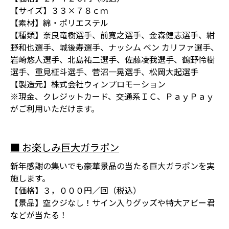
【サイズ】３３×７８ｃｍ
【素材】綿・ポリエステル
【種類】奈良竜樹選手、前寛之選手、金森健志選手、紺
野和也選手、城後寿選手、ナッシム ベン カリファ選手、
岩崎悠人選手、北島祐二選手、佐藤凌我選手、鶴野怜樹
選手、重見柾斗選手、菅沼一晃選手、松岡大起選手
【製造元】株式会社ウィンプロモーション
※現金、クレジットカード、交通系ＩＣ、ＰａｙＰａｙ
がご利用いただけます。
■ お楽しみ巨大ガラポン
新年感謝の集いでも豪華景品の当たる巨大ガラポンを実
施します。
【価格】３，０００円／回（税込）
【景品】空クジなし！サイン入りグッズや特大アビー君
などが当たる！