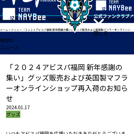
HOME
TICKET
MATCH
TEAM
NEWS
GOODS
FAN
ACADEMY
SCHO
ホーム
>
グッズ
>
「２０２４アビスパ福岡 新年感謝の集い」グッズ販売および英国製マフラーオンラインショップ再入荷のお知らせ
閉じる
NEWS
ニュース
「２０２４アビスパ福岡 新年感謝の
集い」グッズ販売および英国製マフラ
ーオンラインショップ再入荷のお知ら
せ
2024.01.17
グッズ
いつもアビスパ福岡を応援いただきありがとうございま