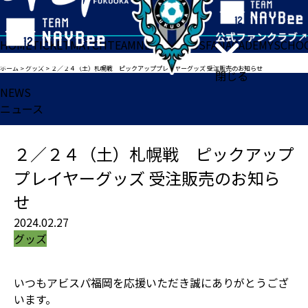
HOME
TICKET
MATCH
TEAM
NEWS
GOODS
FAN
ACADEMY
SCHO
ホーム
>
グッズ
>
２／２４（土）札幌戦 ピックアッププレイヤーグッズ 受注販売のお知らせ
閉じる
NEWS
ニュース
２／２４（土）札幌戦 ピックアップ
プレイヤーグッズ 受注販売のお知ら
せ
2024.02.27
グッズ
いつもアビスパ福岡を応援いただき誠にありがとうござ
います。