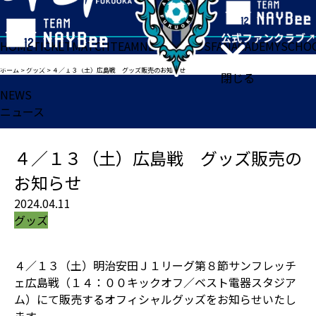
HOME
TICKET
MATCH
TEAM
NEWS
GOODS
FAN
ACADEMY
SCHO
ホーム
>
グッズ
>
４／１３（土）広島戦 グッズ販売のお知らせ
閉じる
NEWS
ニュース
４／１３（土）広島戦 グッズ販売の
お知らせ
2024.04.11
グッズ
４／１３（土）明治安田Ｊ１リーグ第８節サンフレッチ
ェ広島戦（１４：００キックオフ／ベスト電器スタジア
ム）にて販売するオフィシャルグッズをお知らせいたし