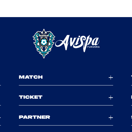
MATCH
TICKET
PARTNER