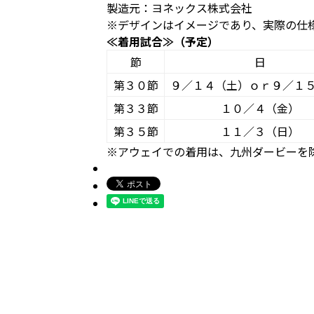
製造元：ヨネックス株式会社
※デザインはイメージであり、実際の仕
≪着用試合≫（予定）
節
日
第３０節
９／１４（土）ｏｒ９／１
第３３節
１０／４（金）
第３５節
１１／３（日）
※アウェイでの着用は、九州ダービーを