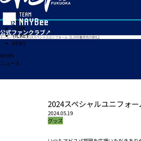
HOME
MATCH
TEAM
TICKET
ホーム
>
グッズ
>
2024スペシャルユニフォーム【1,000着完売の御礼】
NEWS
NEWS
ニュース
2024スペシャルユニフォー
2024.05.19
グッズ
いつもアビスパ福岡を応援いただきあり