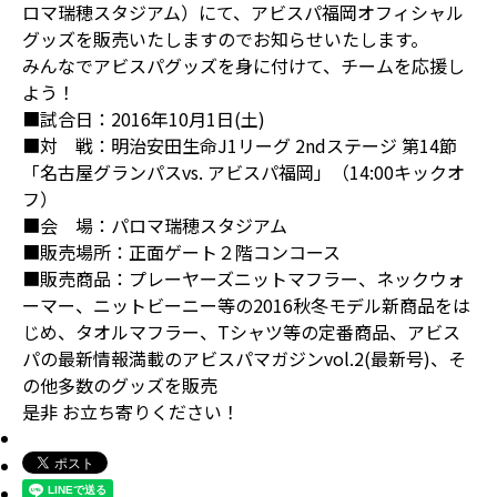
ロマ瑞穂スタジアム）にて、アビスパ福岡オフィシャル
グッズを販売いたしますのでお知らせいたします。
みんなでアビスパグッズを身に付けて、チームを応援し
よう！
■試合日：2016年10月1日(土)
■対 戦：明治安田生命J1リーグ 2ndステージ 第14節
「名古屋グランパスvs. アビスパ福岡」（14:00キックオ
フ）
■会 場：パロマ瑞穂スタジアム
■販売場所：正面ゲート２階コンコース
■販売商品：プレーヤーズニットマフラー、ネックウォ
ーマー、ニットビーニー等の2016秋冬モデル新商品をは
じめ、タオルマフラー、Tシャツ等の定番商品、アビス
パの最新情報満載のアビスパマガジンvol.2(最新号)、そ
の他多数のグッズを販売
是非 お立ち寄りください！