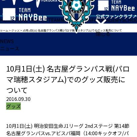
HOME
TICKET
MATCH
TEAM
NEWS
GOODS
FAN
ACADEMY
SCHO
ホーム
>
グッズ
>
10月1日(土) 名古屋グランパス戦(パロマ瑞穂スタジアム)でのグッズ販売について
閉じる
NEWS
ニュース
10月1日(土) 名古屋グランパス戦(パロ
マ瑞穂スタジアム)でのグッズ販売に
ついて
2016.09.30
グッズ
10月1日(土) 明治安田生命J1リーグ 2ndステージ 第14節
名古屋グランパスvs.アビスパ福岡（14:00キックオフ/パ