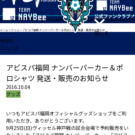
HOME
TICKET
MATCH
TEAM
NEWS
GOODS
FAN
ACADEMY
SCHO
ホーム
>
グッズ
>
アビスパ福岡 ナンバーパーカー＆ポロシャツ 発送・販売のお知らせ
閉じる
NEWS
ニュース
アビスパ福岡 ナンバーパーカー＆ポ
ロシャツ 発送・販売のお知らせ
2016.10.04
グッズ
いつもアビスパ福岡オフィシャルグッズショップをご利
用いただき、ありがとうございます。
9月25日(日)ヴィッセル神戸戦の試合会場で予約販売をい