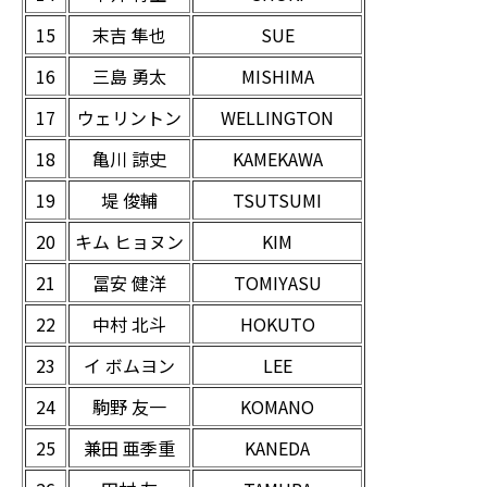
15
末吉 隼也
SUE
16
三島 勇太
MISHIMA
17
ウェリントン
WELLINGTON
18
亀川 諒史
KAMEKAWA
19
堤 俊輔
TSUTSUMI
20
キム ヒョヌン
KIM
21
冨安 健洋
TOMIYASU
22
中村 北斗
HOKUTO
23
イ ボムヨン
LEE
24
駒野 友一
KOMANO
25
兼田 亜季重
KANEDA