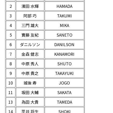
2
濱田 水輝
HAMADA
3
阿部 巧
TAKUMI
4
三門 雄大
MIKA
5
實藤 友紀
SANETO
6
ダニルソン
DANILSON
7
金森 健志
KANAMORI
8
中原 秀人
SHUTO
9
中原 貴之
TAKAYUKI
10
城後 寿
JOGO
11
坂田 大輔
SAKATA
13
為田 大貴
TAMEDA
14
平井 将生
SHOKI