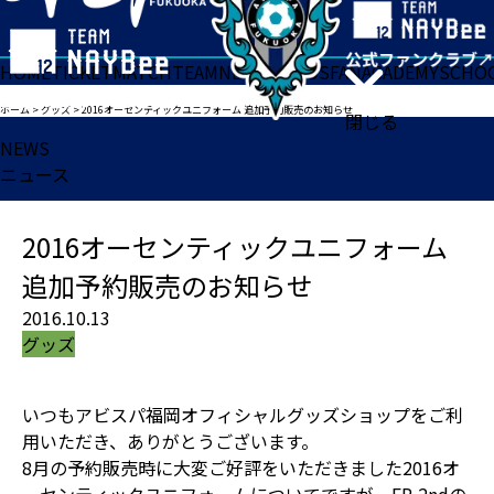
HOME
TICKET
MATCH
TEAM
NEWS
GOODS
FAN
ACADEMY
SCHO
ホーム
>
グッズ
>
2016オーセンティックユニフォーム 追加予約販売のお知らせ
閉じる
NEWS
ニュース
2016オーセンティックユニフォーム
追加予約販売のお知らせ
2016.10.13
グッズ
いつもアビスパ福岡オフィシャルグッズショップをご利
用いただき、ありがとうございます。
8月の予約販売時に大変ご好評をいただきました2016オ