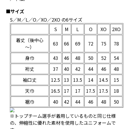
■サイズ
S／M／L／O／XO／2XO の6サイズ
S
M
L
O
XO
2XO
着丈（後中心
63
66
69
72
75
78
～）
身巾
43
46
48
50
52
54
裄丈
37
40
42
44
46
48
袖口丈
12.5
13
13.5
14
14.5
15
天巾
16.5
17
17
17.5
17.5
18
裾巾
40
42
44
46
48
50
※トップチーム選手が着用しているものと同じ仕様
の、伸縮性に優れた素材を使用したユニフォームで