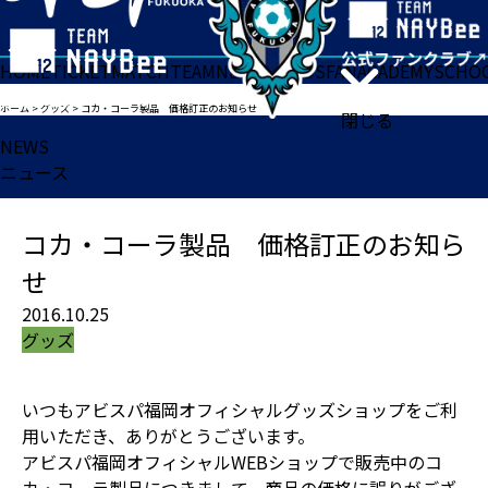
HOME
TICKET
MATCH
TEAM
NEWS
GOODS
FAN
ACADEMY
SCHO
ホーム
>
グッズ
>
コカ・コーラ製品 価格訂正のお知らせ
閉じる
NEWS
ニュース
コカ・コーラ製品 価格訂正のお知ら
せ
2016.10.25
グッズ
いつもアビスパ福岡オフィシャルグッズショップをご利
用いただき、ありがとうございます。
アビスパ福岡オフィシャルWEBショップで販売中のコ