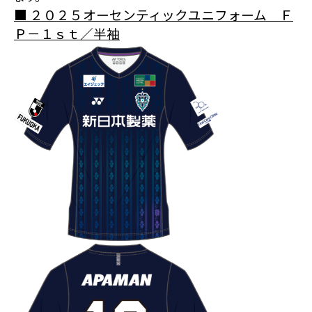
■ ２０２５オーセンティックユニフォーム Ｆ
Ｐ－１ｓｔ／半袖