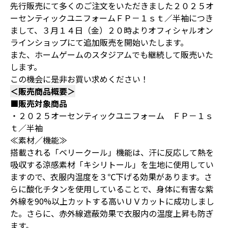
先行販売にて多くのご注文をいただきました２０２５オ
ーセンティックユニフォームＦＰ－１ｓｔ／半袖につき
まして、３月１４日（金）２０時よりオフィシャルオン
ラインショップにて追加販売を開始いたします。
また、ホームゲームのスタジアムでも継続して販売いた
します。
この機会に是非お買い求めください！
＜販売商品概要＞
■販売対象商品
・２０２５オーセンティックユニフォーム ＦＰ－１ｓ
ｔ／半袖
≪素材／機能≫
搭載される「ベリークール」機能は、汗に反応して熱を
吸収する涼感素材「キシリトール」を生地に使用してい
ますので、衣服内温度を３℃下げる効果があります。さ
らに酸化チタンを使用していることで、身体に有害な紫
外線を90%以上カットする高いＵＶカットに成功しまし
た。さらに、赤外線遮蔽効果で衣服内の温度上昇も防ぎ
ます。