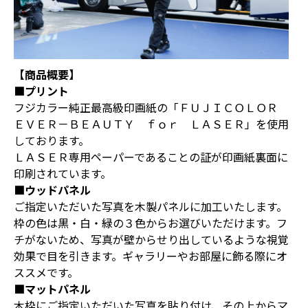
【商品概要】
■プリント
フジカラー純正最高級印画紙の「ＦＵＪＩＣＯＬＯＲ
ＥＶＥＲ－ＢＥＡＵＴＹ ｆｏｒ ＬＡＳＥＲ」を使用
しております。
ＬＡＳＥＲ専用ペーパーであることの証が印画紙裏面に
印刷されています。
■ウッドパネル
ご指定いただいた写真を木製パネルに加工いたします。
枠の色は黒・白・緑の３色からお選びいただけます。フ
チがないため、写真が壁からせり出しているような視覚
効果で目を引きます。ギャラリーやお部屋に飾る際にオ
ススメです。
■マットパネル
木枠にご指定いただいた写真を貼り付け、その上からマ