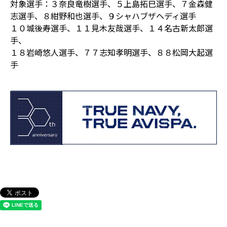
対象選手：３奈良竜樹選手、５上島拓巳選手、７金森健
志選手、８紺野和也選手、９シャハブザヘディ選手
１０城後寿選手、１１見木友哉選手、１４名古新太郎選
手、
１８岩崎悠人選手、７７志知孝明選手、８８松岡大起選
手