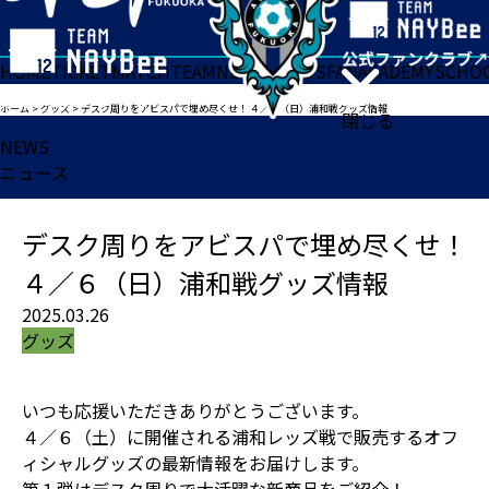
HOME
TICKET
MATCH
TEAM
NEWS
GOODS
FAN
ACADEMY
SCHO
ホーム
>
グッズ
>
デスク周りをアビスパで埋め尽くせ！ ４／６（日）浦和戦グッズ情報
閉じる
NEWS
ニュース
デスク周りをアビスパで埋め尽くせ！
４／６（日）浦和戦グッズ情報
2025.03.26
グッズ
いつも応援いただきありがとうございます。
４／６（土）に開催される浦和レッズ戦で販売するオフ
ィシャルグッズの最新情報をお届けします。