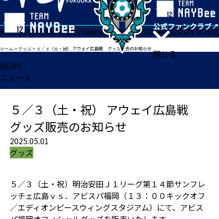
HOME
TICKET
MATCH
TEAM
NEWS
GOODS
FAN
ACADEMY
SCHO
ホーム
>
グッズ
>
５／３（土・祝） アウェイ広島戦 グッズ販売のお知らせ
閉じる
NEWS
ニュース
５／３（土・祝） アウェイ広島戦
グッズ販売のお知らせ
2025.05.01
グッズ
５／３（土・祝）明治安田Ｊ１リーグ第１４節サンフレ
ッチェ広島ｖｓ．アビスパ福岡（１３：００キックオフ
／エディオンピースウィングスタジアム）にて、アビス