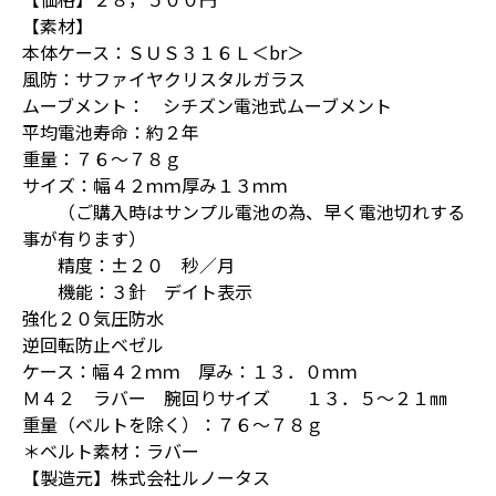
【素材】
本体ケース：ＳＵＳ３１６Ｌ＜br＞
風防：サファイヤクリスタルガラス
ムーブメント： シチズン電池式ムーブメント
平均電池寿命：約２年
重量：７６～７８ｇ
サイズ：幅４２ｍｍ厚み１３ｍｍ
（ご購入時はサンプル電池の為、早く電池切れする
事が有ります）
精度：±２０ 秒／月
機能：３針 デイト表示
強化２０気圧防水
逆回転防止ベゼル
ケース：幅４２ｍｍ 厚み：１３．０ｍｍ
Ｍ４２ ラバー 腕回りサイズ １３．５～２１㎜
重量（ベルトを除く）：７６～７８ｇ
＊ベルト素材：ラバー
【製造元】株式会社ルノータス