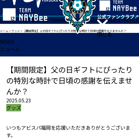
HOME
TICKET
MATCH
TEAM
NEWS
GOODS
FAN
ACADEMY
SCHO
ホーム
>
グッズ
>
【期間限定】父の日ギフトにぴったりの特別な時計で日頃の感謝を伝えませんか？
閉じる
NEWS
ニュース
【期間限定】父の日ギフトにぴったり
の特別な時計で日頃の感謝を伝えませ
んか？
2025.05.23
グッズ
いつもアビスパ福岡を応援いただきありがとうございま
す。