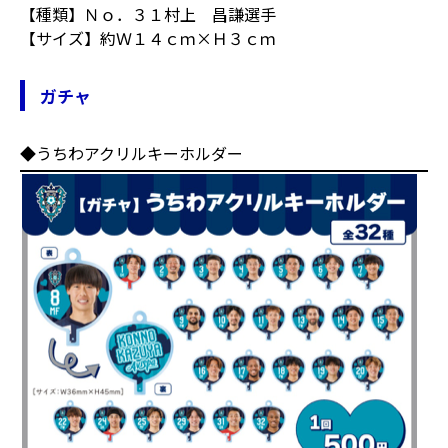
【種類】Ｎｏ．３１村上 昌謙選手
【サイズ】約Ｗ１４ｃｍ×Ｈ３ｃｍ
ガチャ
◆うちわアクリルキーホルダー