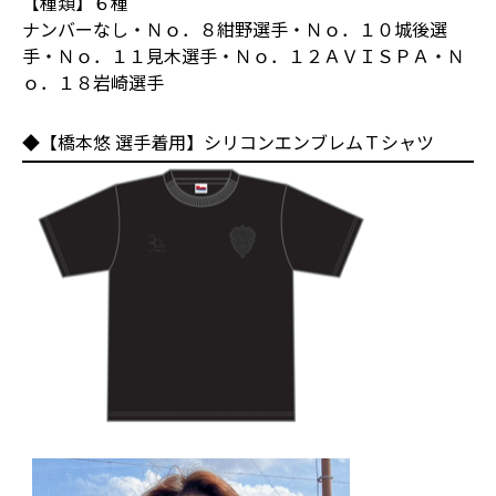
【種類】６種
ナンバーなし・Ｎｏ．８紺野選手・Ｎｏ．１０城後選
手・Ｎｏ．１１見木選手・Ｎｏ．１２ＡＶＩＳＰＡ・Ｎ
ｏ．１８岩崎選手
◆【橋本悠 選手着用】シリコンエンブレムＴシャツ