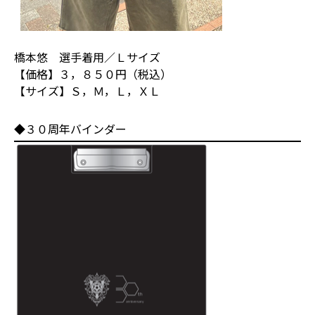
橋本悠 選手着用／Ｌサイズ
【価格】３，８５０円（税込）
【サイズ】Ｓ，Ｍ，Ｌ，ＸＬ
◆３０周年バインダー