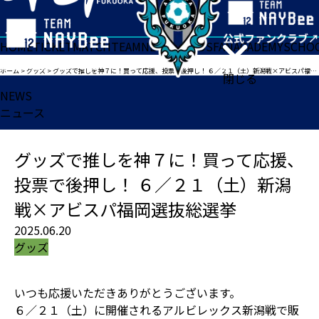
HOME
TICKET
MATCH
TEAM
NEWS
GOODS
FAN
ACADEMY
SCHO
ホーム
>
グッズ
>
グッズで推しを神７に！買って応援、投票で後押し！ ６／２１（土）新潟戦×アビスパ福岡選抜総選挙
閉じる
NEWS
ニュース
グッズで推しを神７に！買って応援、
投票で後押し！ ６／２１（土）新潟
戦×アビスパ福岡選抜総選挙
2025.06.20
グッズ
いつも応援いただきありがとうございます。
６／２１（土）に開催されるアルビレックス新潟戦で販