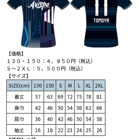
【価格】
１３０・１５０：４，９５０円（税込）
Ｓ～２ＸＬ：５，５００円（税込）
【サイズ】
SIZE(cm)
130
150
S
M
L
XL
2XL
着丈
57
63
69
72
75
78
81
身巾
42
46
50
54
58
62
66
肩巾
36
40
42
46
50
54
58
袖丈
16
18
22
23
24
25
26