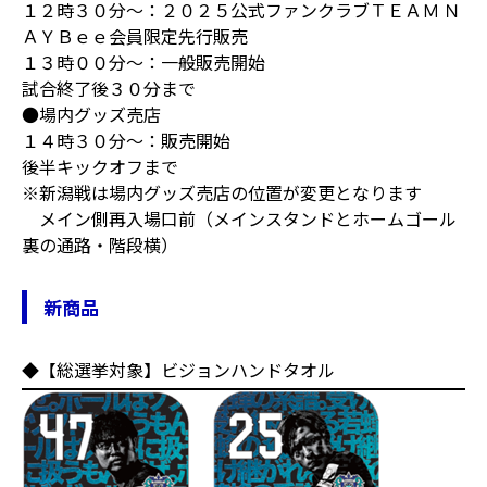
１２時３０分～：２０２５公式ファンクラブＴＥＡＭ Ｎ
ＡＹＢｅｅ会員限定先行販売
１３時００分～：一般販売開始
試合終了後３０分まで
●場内グッズ売店
１４時３０分～：販売開始
後半キックオフまで
※新潟戦は場内グッズ売店の位置が変更となります
メイン側再入場口前（メインスタンドとホームゴール
裏の通路・階段横）
新商品
◆【総選挙対象】ビジョンハンドタオル