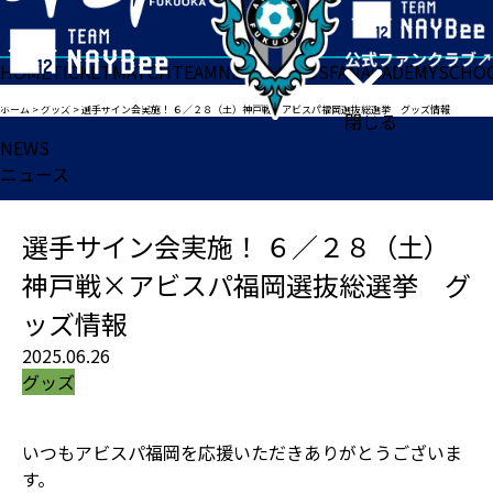
HOME
TICKET
MATCH
TEAM
NEWS
GOODS
FAN
ACADEMY
SCHO
ホーム
>
グッズ
>
選手サイン会実施！ ６／２８（土）神戸戦×アビスパ福岡選抜総選挙 グッズ情報
閉じる
NEWS
ニュース
選手サイン会実施！ ６／２８（土）
神戸戦×アビスパ福岡選抜総選挙 グ
ッズ情報
2025.06.26
グッズ
いつもアビスパ福岡を応援いただきありがとうございま
す。