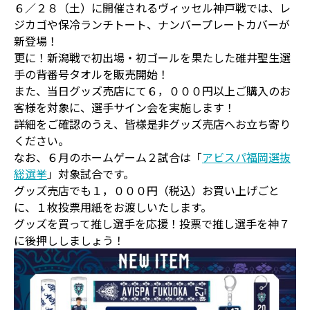
６／２８（土）に開催されるヴィッセル神戸戦では、レ
ジカゴや保冷ランチトート、ナンバープレートカバーが
新登場！
更に！新潟戦で初出場・初ゴールを果たした碓井聖生選
手の背番号タオルを販売開始！
また、当日グッズ売店にて６，０００円以上ご購入のお
客様を対象に、選手サイン会を実施します！
詳細をご確認のうえ、皆様是非グッズ売店へお立ち寄り
ください。
なお、６月のホームゲーム２試合は「
アビスパ福岡選抜
総選挙
」対象試合です。
グッズ売店でも１，０００円（税込）お買い上げごと
に、１枚投票用紙をお渡しいたします。
グッズを買って推し選手を応援！投票で推し選手を神７
に後押ししましょう！