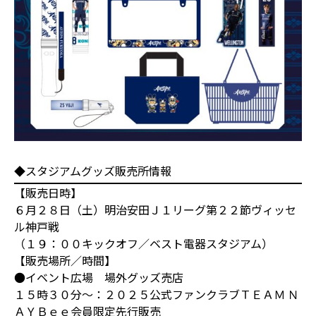
◆スタジアムグッズ販売所情報
【販売日時】
６月２８日（土）明治安田Ｊ１リーグ第２２節ヴィッセ
ル神戸戦
（１９：００キックオフ／ベスト電器スタジアム）
【販売場所／時間】
●イベント広場 場外グッズ売店
１５時３０分～：２０２５公式ファンクラブＴＥＡＭ Ｎ
ＡＹＢｅｅ会員限定先行販売