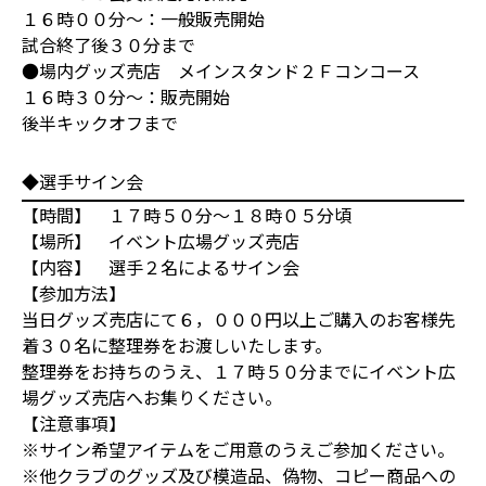
１６時００分～：一般販売開始
試合終了後３０分まで
●場内グッズ売店 メインスタンド２Ｆコンコース
１６時３０分～：販売開始
後半キックオフまで
◆選手サイン会
【時間】 １７時５０分～１８時０５分頃
【場所】 イベント広場グッズ売店
【内容】 選手２名によるサイン会
【参加方法】
当日グッズ売店にて６，０００円以上ご購入のお客様先
着３０名に整理券をお渡しいたします。
整理券をお持ちのうえ、１７時５０分までにイベント広
場グッズ売店へお集りください。
【注意事項】
※サイン希望アイテムをご用意のうえご参加ください。
※他クラブのグッズ及び模造品、偽物、コピー商品への