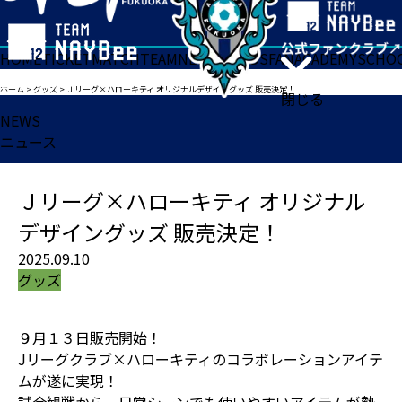
HOME
TICKET
MATCH
TEAM
NEWS
GOODS
FAN
ACADEMY
SCHO
ホーム
>
グッズ
>
Ｊリーグ×ハローキティ オリジナルデザイングッズ 販売決定！
閉じる
NEWS
ニュース
Ｊリーグ×ハローキティ オリジナル
デザイングッズ 販売決定！
2025.09.10
グッズ
９月１３日販売開始！
Jリーグクラブ×ハローキティのコラボレーションアイテ
ムが遂に実現！