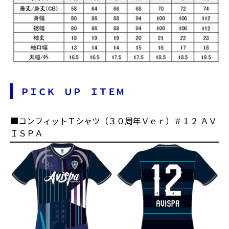
ＰＩＣＫ ＵＰ ＩＴＥＭ
■コンフィットＴシャツ（３０周年Ｖｅｒ）＃１２ ＡＶ
ＩＳＰＡ