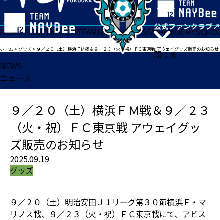
HOME
TICKET
MATCH
TEAM
NEWS
GOODS
FAN
ACADEMY
SCHO
ホーム
>
グッズ
>
９／２０（土）横浜ＦＭ戦＆９／２３（火・祝）ＦＣ東京戦 アウェイグッズ販売のお知らせ
閉じる
NEWS
ニュース
９／２０（土）横浜ＦＭ戦＆９／２３
（火・祝）ＦＣ東京戦 アウェイグッ
ズ販売のお知らせ
2025.09.19
グッズ
９／２０（土）明治安田Ｊ１リーグ第３０節横浜Ｆ・マ
リノス戦、９／２３（火・祝）ＦＣ東京戦にて、アビス