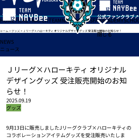
HOME
TICKET
MATCH
TEAM
NEWS
GOODS
FAN
ACADEMY
SCHO
ホーム
>
グッズ
>
Ｊリーグ×ハローキティ オリジナルデザイングッズ 受注販売開始のお知らせ！
閉じる
NEWS
ニュース
Ｊリーグ×ハローキティ オリジナル
デザイングッズ 受注販売開始のお知
らせ！
2025.09.19
グッズ
9月13日に販売しましたJリーグクラブ×ハローキティの
コラボレーションアイテムグッズを受注販売いたしま