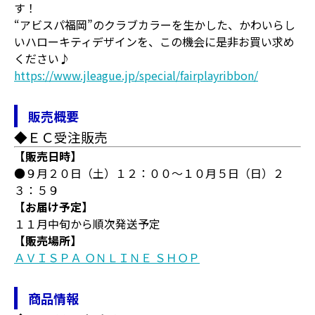
す！
“アビスパ福岡”のクラブカラーを生かした、かわいらし
いハローキティデザインを、この機会に是非お買い求め
ください♪
https://www.jleague.jp/special/fairplayribbon/
販売概要
◆ＥＣ受注販売
【販売日時】
●９月２０日（土）１２：００～１０月５日（日）２
３：５９
【お届け予定】
１１月中旬から順次発送予定
【販売場所】
ＡＶＩＳＰＡ ＯＮＬＩＮＥ ＳＨＯＰ
商品情報