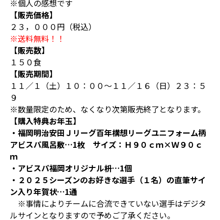
※個人の感想です
【販売価格】
２３，０００円（税込）
※送料無料！！
【販売数】
１５０食
【販売期間】
１１／１（土）１０：００～１１／１６（日）２３：５
９
※数量限定のため、なくなり次第販売終了となります。
【購入特典お年玉】
・福岡明治安田Ｊリーグ百年構想リーグユニフォーム柄
アビスパ風呂敷…1枚 サイズ：Ｈ９０ｃｍ×Ｗ９０ｃ
ｍ
・アビスパ福岡オリジナル枡…1個
・２０２５シーズンのお好きな選手（１名）の直筆サイ
ン入り年賀状…1通
※事情によりチームに合流できていない選手はデジタ
ルサインとなりますので予めご了承ください。