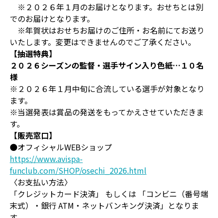
※２０２６年１月のお届けとなります。おせちとは別
でのお届けとなります。
※年賀状はおせちお届けのご住所・お名前にてお送り
いたします。変更はできませんのでご了承ください。
【抽選特典】
２０２６シーズンの監督・選手サイン入り色紙…１０名
様
※２０２６年１月中旬に合流している選手が対象となり
ます。
※当選発表は賞品の発送をもってかえさせていただきま
す。
【販売窓口】
●オフィシャルWEBショップ
https://www.avispa-
funclub.com/SHOP/osechi_2026.html
〈お支払い方法〉
「クレジットカード決済」 もしくは 「コンビニ（番号端
末式）・銀行 ATM・ネットバンキング決済」となりま
す。