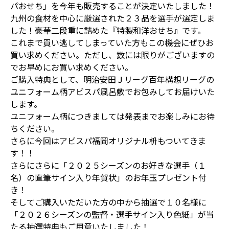
パおせち」を今年も販売することが決定いたしました！
九州の食材を中心に厳選された２３品を選手が選定しま
した！豪華二段重に詰めた『特製和洋おせち』です。
これまで買い逃してしまっていた方もこの機会にぜひお
買い求めください。ただし、数には限りがございますの
でお早めにお買い求めください。
ご購入特典として、明治安田Ｊリーグ百年構想リーグの
ユニフォーム柄アビスパ風呂敷でお包みしてお届けいた
します。
ユニフォーム柄につきましては発表までお楽しみにお待
ちください。
さらに今回はアビスパ福岡オリジナル枡もついてきま
す！！
さらにさらに「２０２５シーズンのお好きな選手（１
名）の直筆サイン入り年賀状」のお年玉プレゼント付
き！
そしてご購入いただいた方の中から抽選で１０名様に
「２０２６シーズンの監督・選手サイン入り色紙」が当
たる抽選特典もご用意いたしました！