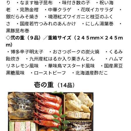
り ・なます柚子昆布 ・味付き数の子 ・祝い海
老 ・完熟金柑 ・中華クラゲ ・花咲イカサラダ ・
銀だらみそ焼き ・境港紅ズワイガニと枝豆のふく
さ ・国産若竹つみれのあんかけ ・にしん湯葉巻 ・
黒豚昆布巻
◇弐の重（９品）／重箱サイズ（２４５ｍｍ×２４５ｍ
ｍ）
・博多辛子明太子 ・おさつポークの炭火焼 ・くるみ
飴炊き ・九州産紅はるか入り栗きんとん ・ハムマ
リネレモン風味 ・華味鳥マスタード風味 ・国産黒豆
黒糖風味 ・ローストビーフ ・北海道産酢だこ