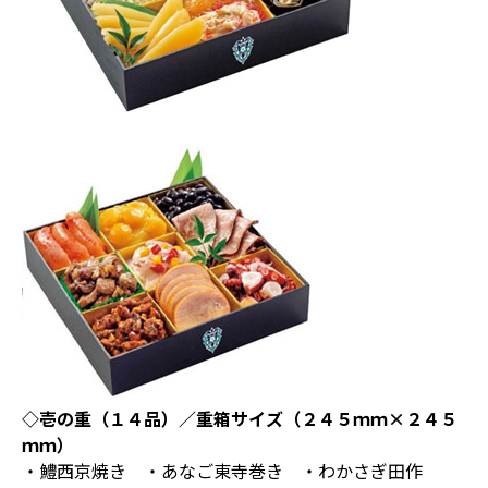
◇壱の重（１４品）／重箱サイズ（２４５ｍｍ×２４５
ｍｍ）
・鱧西京焼き ・あなご東寺巻き ・わかさぎ田作