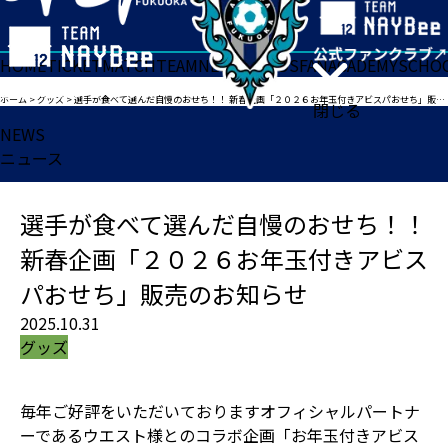
HOME
TICKET
MATCH
TEAM
NEWS
GOODS
FAN
ACADEMY
SCHO
ホーム
>
グッズ
>
選手が食べて選んだ自慢のおせち！！ 新春企画「２０２６お年玉付きアビスパおせち」販売のお知らせ
閉じる
NEWS
ニュース
選手が食べて選んだ自慢のおせち！！
新春企画「２０２６お年玉付きアビス
パおせち」販売のお知らせ
2025.10.31
グッズ
毎年ご好評をいただいておりますオフィシャルパートナ
ーであるウエスト様とのコラボ企画「お年玉付きアビス