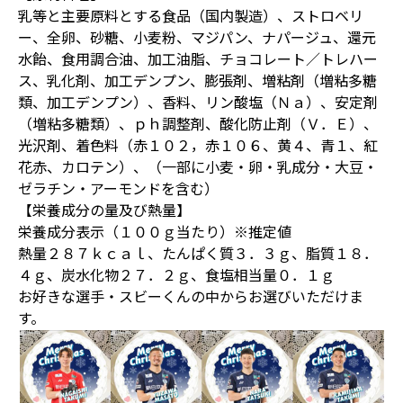
乳等と主要原料とする食品（国内製造）、ストロベリ
ー、全卵、砂糖、小麦粉、マジパン、ナパージュ、還元
水飴、食用調合油、加工油脂、チョコレート／トレハー
ス、乳化剤、加工デンプン、膨張剤、増粘剤（増粘多糖
類、加工デンプン）、香料、リン酸塩（Ｎａ）、安定剤
（増粘多糖類）、ｐｈ調整剤、酸化防止剤（Ｖ．Ｅ）、
光沢剤、着色料（赤１０２，赤１０６、黄４、青１、紅
花赤、カロテン）、（一部に小麦・卵・乳成分・大豆・
ゼラチン・アーモンドを含む）
【栄養成分の量及び熱量】
栄養成分表示（１００ｇ当たり）※推定値
熱量２８７ｋｃａｌ、たんぱく質３．３ｇ、脂質１８．
４ｇ、炭水化物２７．２ｇ、食塩相当量０．１ｇ
お好きな選手・スビーくんの中からお選びいただけま
す。