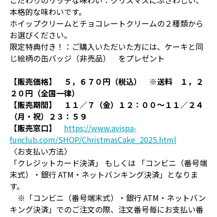
本格的な味わいです。
ホイップクリームとチョコレートクリームの２種類から
お選びください。
限定特典付き！：ご購入いただいた方には、ケーキと同
じ絵柄の缶バッジ（非売品） をプレゼント
【販売価格】 ５，６７０円（税込） ※送料 １，２
２０円（全国一律）
【販売期間】 １１／７（金）１２：００～１１／２４
（月・祝）２３：５９
【販売窓口】
https://www.avispa-
funclub.com/SHOP/ChristmasCake_2025.html
〈お支払い方法〉
「クレジットカード決済」 もしくは 「コンビニ（番号端
末式）・銀行 ATM・ネットバンキング決済」となりま
す。
※「コンビニ（番号端末式）・銀行 ATM・ネットバン
キング決済」でのご注文の際、注文番号毎にお支払い番