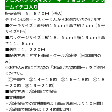
ームイチゴ入り
販売価格
５，６７０
円（税込）
デザインは選手・スビーくんからお選びいただけます
■ケーキサイズ：直径約１５ｃｍ×高さ約７ｃｍ（５号
サイズ相当）
■パッケージサイズ：縦１８．５ｃｍ×横１９ｃｍ×高
さ１１．６ｃｍ
■送料：１，２２０円
■配送方法：ヤマト運輸・クール冷凍便（日本国内の
み）
※お申込み時にご希望の『お届け希望時間帯』をご選択
ください。
（①午前中 ②１４－１６時 ③１６－１８時 ④１８
－２０時 ⑤１９－２１時）
■保存方法：冷凍庫にて保管
■賞味期限
・冷凍保管での賞味期限は【商品到着日より１０日間】
・冷蔵庫で解凍後は【２４時間以内】