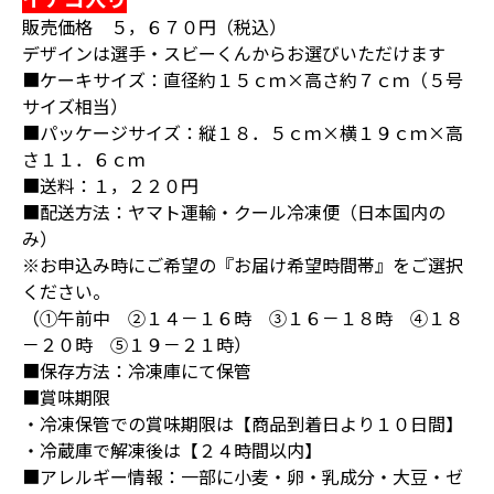
販売価格
５，６７０
円（税込）
デザインは選手・スビーくんからお選びいただけます
■ケーキサイズ：直径約１５ｃｍ×高さ約７ｃｍ（５号
サイズ相当）
■パッケージサイズ：縦１８．５ｃｍ×横１９ｃｍ×高
さ１１．６ｃｍ
■送料：１，２２０円
■配送方法：ヤマト運輸・クール冷凍便（日本国内の
み）
※お申込み時にご希望の『お届け希望時間帯』をご選択
ください。
（①午前中 ②１４－１６時 ③１６－１８時 ④１８
－２０時 ⑤１９－２１時）
■保存方法：冷凍庫にて保管
■賞味期限
・冷凍保管での賞味期限は【商品到着日より１０日間】
・冷蔵庫で解凍後は【２４時間以内】
■アレルギー情報：一部に小麦・卵・乳成分・大豆・ゼ