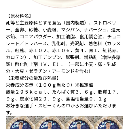
【原材料名】
乳等と主要原料とする食品（国内製造）、ストロベリ
ー、全卵、砂糖、小麦粉、マジパン、ナパージュ、還元
水飴、ココアパウダー、加工油脂、食用調合油、チョコ
レート／トレハース、乳化剤、光沢剤、着色料（カラメ
ル、紅麹、赤１０２、赤１０６，黄４，青１、紅花赤、
カロテン）、加工デンプン、膨張剤、増粘剤（増粘多糖
類）酸化防止剤（Ｖ．Ｅ）、（一部に小麦・卵・乳成
分・大豆・ゼラチン・アーモンドを含む）
【栄養成分の量及び熱量】
栄養成分表示（１００ｇ当たり）※推定値
熱量２９５ｋｃａｌ、たんぱく質３．６ｇ、脂質１７．
９ｇ、炭水化物２９．９ｇ、食塩相当量０．１ｇ
お好きな選手・スビーくんの中からお選びいただけま
す。