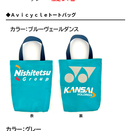
◆Ａｖｉｃｙｃｌｅトートバッグ