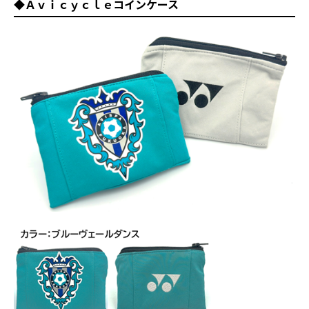
◆Ａｖｉｃｙｃｌｅコインケース