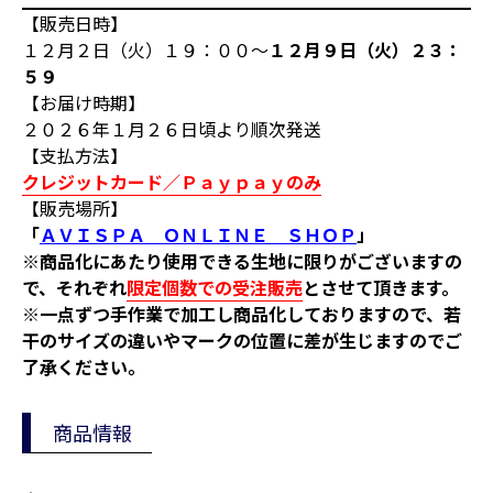
【販売日時】
１２月２日（火）１９：００～
１２月９日（火）２３：
５９
【お届け時期】
２０２６年１月２６日頃より順次発送
【支払方法】
クレジットカード／Ｐａｙｐａｙのみ
【販売場所】
「
ＡＶＩＳＰＡ ＯＮＬＩＮＥ ＳＨＯＰ
」
※商品化にあたり使用できる生地に限りがございますの
で、それぞれ
限定個数での受注販売
とさせて頂きます。
※一点ずつ手作業で加工し商品化しておりますので、若
干のサイズの違いやマークの位置に差が生じますのでご
了承ください。
商品情報