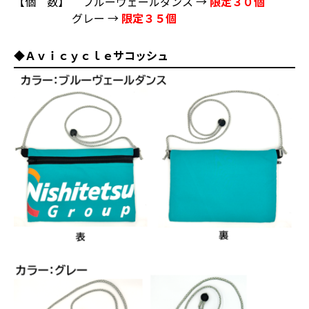
【個 数】 ブルーヴェールダンス →
限定３０個
グレー →
限定３５個
◆Ａｖｉｃｙｃｌｅサコッシュ