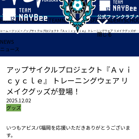
HOME
TICKET
MATCH
TEAM
NEWS
GOODS
FAN
ACADEMY
SCHO
ホーム
>
グッズ
>
アップサイクルプロジェクト『Ａｖｉｃｙｃｌｅ』 トレーニングウェア リメイクグッズが登場！
閉じる
NEWS
ニュース
アップサイクルプロジェクト『Ａｖｉ
ｃｙｃｌｅ』 トレーニングウェア リ
メイクグッズが登場！
2025.12.02
グッズ
いつもアビスパ福岡を応援いただきありがとうございま
す。