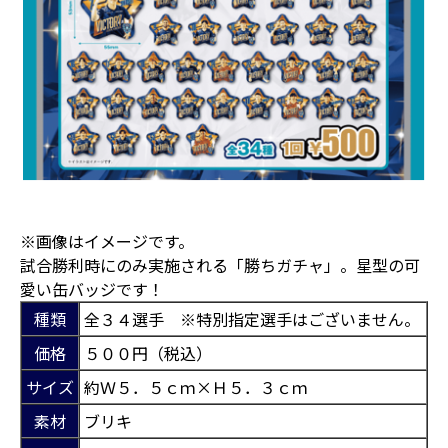
※画像はイメージです。
試合勝利時にのみ実施される「勝ちガチャ」。星型の可
愛い缶バッジです！
種類
全３４選手 ※特別指定選手はございません。
価格
５００円（税込）
サイズ
約Ｗ５．５ｃｍ×Ｈ５．３ｃｍ
素材
ブリキ