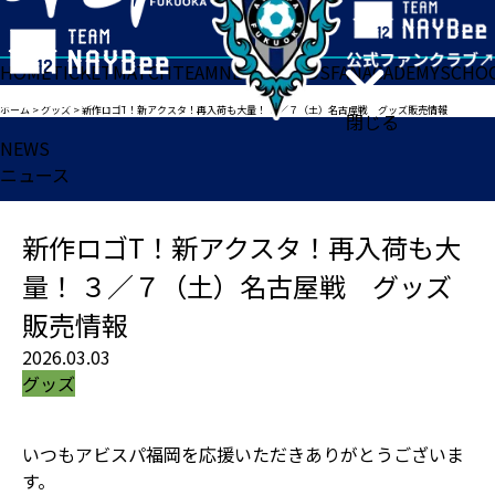
HOME
TICKET
MATCH
TEAM
NEWS
GOODS
FAN
ACADEMY
SCHO
ホーム
>
グッズ
>
新作ロゴT！新アクスタ！再入荷も大量！ ３／７（土）名古屋戦 グッズ販売情報
閉じる
NEWS
ニュース
新作ロゴT！新アクスタ！再入荷も大
量！ ３／７（土）名古屋戦 グッズ
販売情報
2026.03.03
グッズ
いつもアビスパ福岡を応援いただきありがとうございま
す。