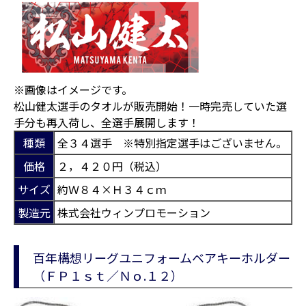
※画像はイメージです。
松山健太選手のタオルが販売開始！一時完売していた選
手分も再入荷し、全選手展開します！
種類
全３４選手 ※特別指定選手はございません。
価格
２，４２０円（税込）
サイズ
約Ｗ８４×Ｈ３４ｃｍ
製造元
株式会社ウィンプロモーション
百年構想リーグユニフォームベアキーホルダー
（ＦＰ１ｓｔ／Ｎｏ.１２）