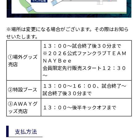
※場所は変更になる場合がございます。その際はお知ら
せいたします。
１３：００～試合終了後３０分まで
※２０２６公式ファンクラブＴＥＡＭ
①場外グッズ
ＮＡＹＢｅｅ
売店
会員限定先行販売スタート１２：３０
～
１３：００～１６：００、試合終了～
②特設ブース
試合終了後３０分まで
③ＡＷＡＹグ
１３：００～後半キックオフまで
ッズ売店
支払方法