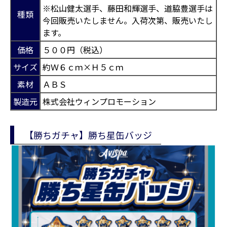
※松山健太選手、藤田和輝選手、道脇豊選手は
種類
今回販売いたしません。入荷次第、販売いたし
ます。
価格
５００円（税込）
サイズ
約Ｗ６ｃｍ×Ｈ５ｃｍ
素材
ＡＢＳ
製造元
株式会社ウィンプロモーション
【勝ちガチャ】勝ち星缶バッジ