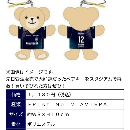
※画像はイメージです。
先日受注販売で大好評だったベアキーをスタジアムで再
販！買いそびれた方はぜひ！
価格
１，９８０円（税込）
種類
ＦＰ１ｓｔ Ｎｏ.１２ ＡＶＩＳＰＡ
サイズ
約Ｗ８×Ｈ１０ｃｍ
素材
ポリエステル