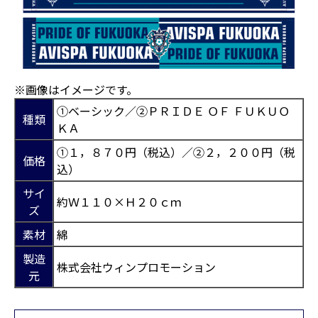
※画像はイメージです。
①ベーシック／②ＰＲＩＤＥ ＯＦ ＦＵＫＵＯ
種類
ＫＡ
①１，８７０円（税込）／②２，２００円（税
価格
込）
サイ
約Ｗ１１０×Ｈ２０ｃｍ
ズ
素材
綿
製造
株式会社ウィンプロモーション
元