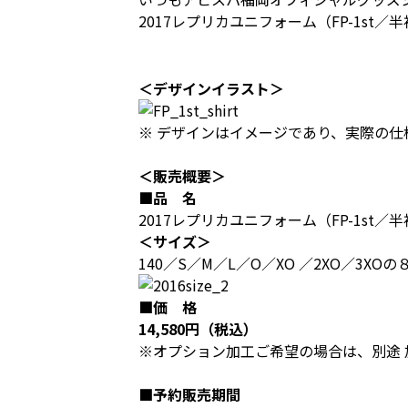
2017レプリカユニフォーム（FP-1s
＜デザインイラスト＞
※ デザインはイメージであり、実際の仕
＜販売概要＞
■品 名
2017レプリカユニフォーム（FP-1st／
＜サイズ＞
140／S／M／L／O／XO ／2XO／3XO
■価 格
14,580円（税込）
※オプション加工ご希望の場合は、別途 
■予約販売期間