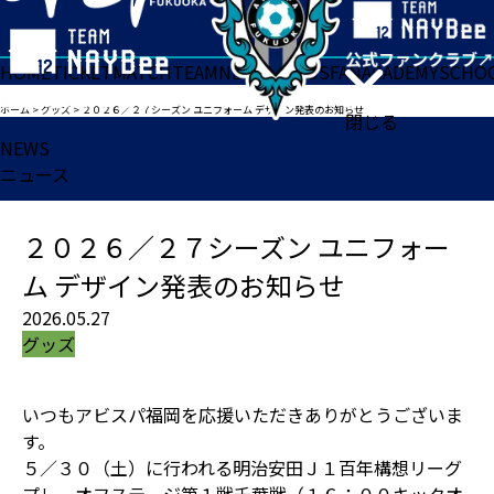
HOME
TICKET
MATCH
TEAM
NEWS
GOODS
FAN
ACADEMY
SCHO
ホーム
>
グッズ
>
２０２６／２７シーズン ユニフォーム デザイン発表のお知らせ
閉じる
NEWS
ニュース
２０２６／２７シーズン ユニフォー
ム デザイン発表のお知らせ
2026.05.27
グッズ
いつもアビスパ福岡を応援いただきありがとうございま
す。
５／３０（土）に行われる明治安田Ｊ１百年構想リーグ