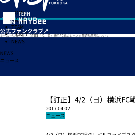
HOME
MATCH
TEAM
TICKET
ホーム
>
ニュース
>
【訂正】4/2（日）横浜FC戦のレベスタ周辺駐車場について
NEWS
NEWS
ニュース
【訂正】4/2（日）横浜F
2017.04.02
ニュース
4/2（日）横浜FC戦のレベルファイブ