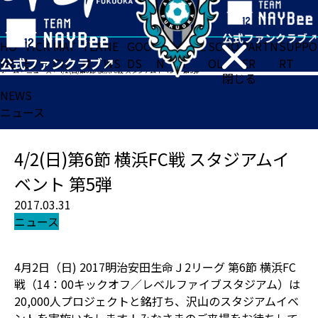
HO
TICK
MAT
TEA
NE
GOO
FA
ACADE
SCHO
PARTN
SUPPO
ME
ET
CH
M
WS
DS
N
MY
OL
ER
RT
ホーム
>
ニュース
>
4/2(日)第6節 横浜FC戦 スタジアムイベント 第5弾
閉じる
NEWS
ニュース
4/2(日)第6節 横浜FC戦 スタジアムイ
ベント 第5弾
2017.03.31
ニュース
4月2日（日) 2017明治安田生命Ｊ2リーグ 第6節 横浜FC
戦（14：00キックオフ／レベルファイブスタジアム）は
20,000人プロジェクトと銘打ち、沢山のスタジアムイベ