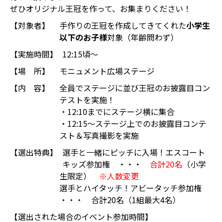
ぜひオリジナル王冠を作って、お集まりください！
【対象者】
手作りの王冠を作成してきてくれた
小学生
以下のお子様
対象（年齢問わず）
【実施時間】
12:15頃～
【場 所】
モニュメント広場ステージ
【内 容】
全員でステージに並び王冠のお披露目コン
テストを実施！
・12:10までにステージ横に集合
・12:15～ステージ上でのお披露目コンテ
スト＆写真撮影を実施
【選出特典】
選手と一緒にピッチに入場！エスコート
キッズ参加権 ・・・
合計20名
（小学
生限定）
※人数変更
選手とハイタッチ！アビータッチ参加権
・・・ 合計20名（1組最大4名）
【選出された場合のイベント参加時間】