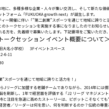
校の地に、多種多様な企業・人々が集い交流し、そして新たな価
ーム「FUKUOKA growth next」が誕生します。
ティー開催に伴い「”第二創業”スポーツを通じて地域に誇りと
とのトークセッションを実施する事になりましたのでお知らせ
れる方を、先着順で募集いたします。下記要項をご覧いただき
トークセッション イベント概要について
next（旧大名小学校） 3Fイベントスペース
6-11
30
業”スポーツを通じて地域に誇りと活力を！」
ら
J
リーグに加盟する老舗チームでありながら、
2014
年には債
脳を刷新し、
1
年で経営面を評価する「
J2
リーグ マネジメン
持と注目を急速に高めたストーリーは、ピボットこそなくても
経営者／リーダーは何を思い、何を判断するのか？伝統の尊重