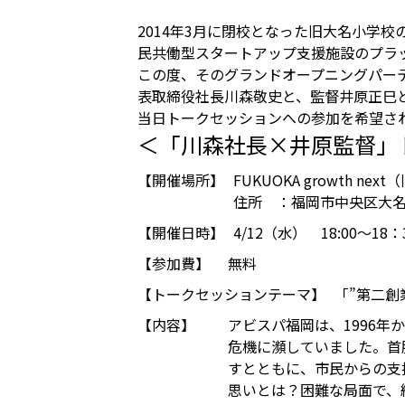
2014年3月に閉校となった旧大名小学
民共働型スタートアップ支援施設のプラットフォ
この度、そのグランドオープニングパー
表取締役社長川森敬史と、監督井原正巳
当日トークセッションへの参加を希望さ
＜「川森社長×井原監督」
【開催場所】
FUKUOKA growth 
住所 ：福岡市中央区大名2-
【開催日時】
4/12（水） 18:00～18：
【参加費】
無料
【トークセッションテーマ】
「”第二創
【内容】
アビスパ福岡は、
1996
年か
危機に瀕していました。首
すとともに、市民からの支
思いとは？困難な局面で、