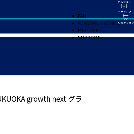
FAN
ACADEMY・SCHOOL
PARTNER
SUPPORT
 growth next グラ