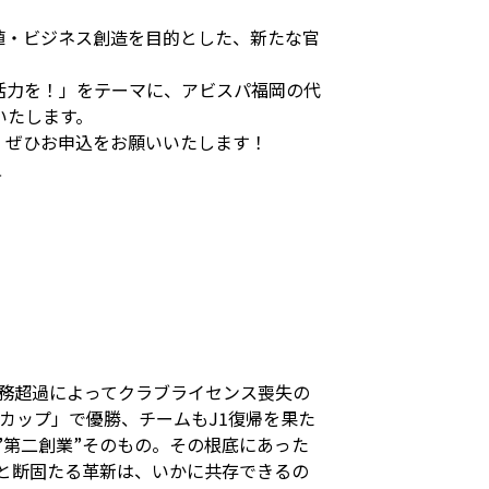
値・ビジネス創造を目的とした、新たな官
活力を！」をテーマに、アビスパ福岡の代
いたします。
、ぜひお申込をお願いいたします！
＞
務超過によってクラブライセンス喪失の
トカップ」で優勝、チームも
J1
復帰を果た
”
第二創業
”
そのもの。その根底にあった
と断固たる革新は、いかに共存できるの