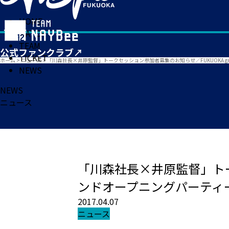
HOME
MATCH
TEAM
TICKET
ホーム
>
ニュース
>
「川森社長×井原監督」トークセッション参加者募集のお知らせ／FUKUOKA gro
NEWS
NEWS
ニュース
「川森社長×井原監督」トークセ
ンドオープニングパーティ
2017.04.07
ニュース