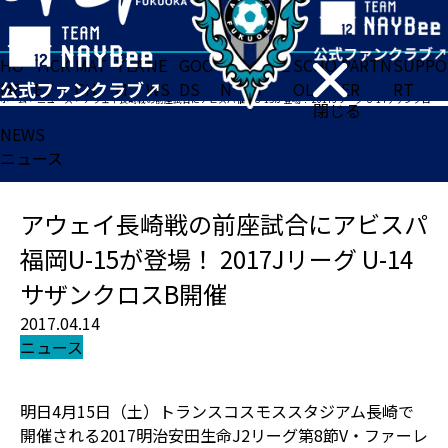
HO
TICK
MAT
TEA
NE
GOO
FA
ACADE
SCHO
PARTN
SUPPO
ME
ET
CH
M
WS
DS
N
MY
OL
ER
RT
ホーム
>
ニュース
>
アウェイ長崎戦の前座試合にアビスパ福岡U-15が登場！ 2017Jリーグ U-14サザンクロスB開催
閉じる
NEWS
ニュース
アウェイ長崎戦の前座試合にアビスパ
福岡U-15が登場！ 2017Jリーグ U-14
サザンクロスB開催
2017.04.14
ニュース
明日4月15日（土）トランスコスモススタジアム長崎で
開催される2017明治安田生命J2リーグ第8節V・ファーレ