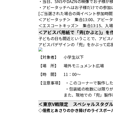
・当日、SNSやDAZNの映像でお子様
・アビータッチへはお子様だけでの参加
[ご当選された場合の両イベント参加時間
＜アビータッチ＞ 集合13:00、アビータッ
＜エスコートキッズ＞ 集合13:15、入場 
＜アビスパ用紙で「兜(かぶと)」
子どもの日も間近ということで、アビス
アビスパデザインの「兜」をかぶって応
【対象者】
小学生以下
【場 所】
場外モニュメント広場
【時 間】
11：00～
【注意事項】
・このコーナーで製作し
・包装紙の枚数には限りが
また、現地での「兜」製作
＜東京V戦限定 スペシャルスタグ
◇佃煮とあさりのかき揚げのライスボー