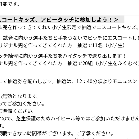
可能です。
エスコートキッズ、アビータッチに参加しよう！＞
ル兜を作ってきてくれた小学生限定で抽選でエスコートキッズ
： 試合に向かう選手たちと手をつないでピッチにエスコートし
オリジナル兜を作ってきてくれた方 抽選で11名（小学生）
ピッチ練習に向かう選手たちをハイタッチで送り出します！
ジナル兜を作ってきてくれた方 抽選で20組（小学生をふくむペ
内所前にて抽選券を配布します。抽選は、12：40分頃よりモニュ
も無効となります。
ってご参加ください。
ご準備ください。
すので、芝生保護のためハイヒール等ではご参加いただけませ
す。
観戦できない時間帯がございます。ご了承ください。