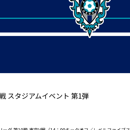
京V戦 スタジアムイベント 第1弾
2リーグ 第10節 東京V戦（14：00キックオフ／レベルファイブ