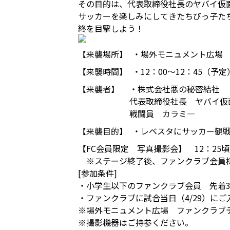
その目的は、代表取締役社長のヤバイ仮
サッカーを楽しみにしてきたちびっ子た
終を目撃しよう！
【来襲場所】
・場外モニュメント広場
【来襲時間】
・12：00～12：45（予定
【来襲者】
・株式会社悪の秘密結社
代表取締役社長 ヤバイ仮
戦闘員 カラミ―
【来襲目的】
・レベスタにサッカー観
【FC会員限定 写真撮影会】 12：25
※ステージ終了後、ファンクラブ会員様
[参加条件]
・小学生以下のファンクラブ会員 先着3
・ファンクラブに試合当日（4/29）に
※場外モニュメント広場 ファンクラブテ
※撮影機器はご持参ください。