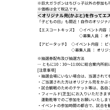
※巨大ガラポンはちびっ子以外の参加も
※価格は全て税込です。
＜オリジナル兜(かぶと)を作って
「子どもの日」も間近！自作のオリジナ
【エスコートキッズ】
◇イベント内容 
◇募集人員 ： 
【アビータッチ】
◇イベント内容 ： 
◇募集人員 ： オリ
※抽選券配布及び抽選方法
… ともに10：30～11:00に総合案
[注意事項]
・抽選会場にいない場合は、当選されて
・ご当選された方はオリジナル兜をかぶ
・試合観戦のためのチケット等は、各自
・フィールド(芝生)にお入りいただきま
運動靴等でのご参加をお願いいたしま
・イベントの参加時間の都合で、試合を