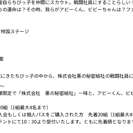
面自らちびっ子を仲間にスカウト。戦闘社員にすることらしい
ちの運命は？その時、我らがアビーくん、ビビーちゃんは？フ
 特設ステージ
）
面
戦にきたちびっ子の中から、株式会社悪の秘密結社の戦闘社員
頃～
限定で「株式会社 悪の秘密結社」一味と、アビーくん、ビ
0組（1組最大4名まで）
ご入会もしくは個人パスをご購入された方 先着20組（1組最大
ントにて10：30より受付いたします。ともに先着順となりま