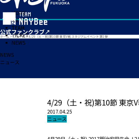
HOME
MATCH
TEAM
TICKET
ホーム
>
ニュース
>
4/29（土・祝)第10節 東京V戦 スタジアムイベント 第1弾
NEWS
NEWS
ニュース
4/29（土・祝)第10節 東
2017.04.25
ニュース
4月29日（土・祝) 2017明治安田生命Ｊ