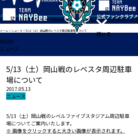
HOME
TICKET
MATCH
TEAM
NEWS
GOODS
FAN
ACADEMY
SCHO
ホーム
>
ニュース
>
5/13（土）岡山戦のレベスタ周辺駐車場について
閉じる
NEWS
ニュース
5/13（土）岡山戦のレベスタ周辺駐車
場について
2017.05.13
ニュース
5/13（土）岡山戦のレベルファイブスタジアム周辺駐車
場についてご案内いたします。
※ 画像をクリックすると大きい画像が表示されます。