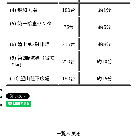
(4) 親和広場
180台
約1分
(5) 第一給食センタ
75台
約5分
ー
(6) 陸上第3駐車場
316台
約8分
(9) 第2野球場（投て
250台
約10分
き場）
(10) 望山荘下広場
180台
約15分
一覧へ戻る