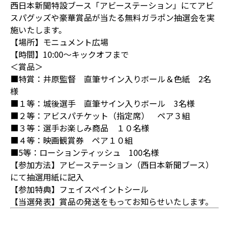
西日本新聞特設ブース「アビーステーション」にてアビ
スパグッズや豪華賞品が当たる無料ガラポン抽選会を実
施いたします。
【場所】モニュメント広場
【時間】10:00～キックオフまで
＜賞品＞
■特賞：井原監督 直筆サイン入りボール＆色紙 2名
様
■１等：城後選手 直筆サイン入りボール 3名様
■２等：アビスパチケット（指定席） ペア３組
■３等：選手お楽しみ商品 １０名様
■４等：映画観賞券 ペア１０組
■5等：ローションティッシュ 100名様
【参加方法】アビーステーション（西日本新聞ブース）
にて抽選用紙に記入
【参加特典】フェイスペイントシール
【当選発表】賞品の発送をもってお知らせいたします。