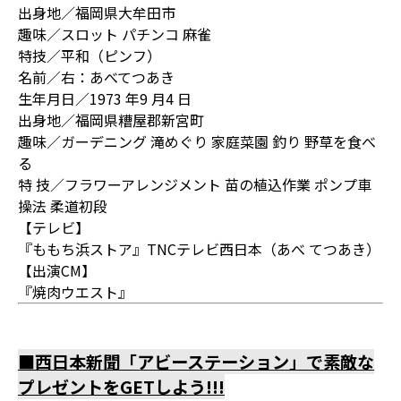
出身地／福岡県大牟田市
趣味／スロット パチンコ 麻雀
特技／平和（ピンフ）
名前／右：あべてつあき
生年月日／1973 年9 月4 日
出身地／福岡県糟屋郡新宮町
趣味／ガーデニング 滝めぐり 家庭菜園 釣り 野草を食べ
る
特 技／フラワーアレンジメント 苗の植込作業 ポンプ車
操法 柔道初段
【テレビ】
『ももち浜ストア』TNCテレビ西日本（あべ てつあき）
【出演CM】
『焼肉ウエスト』
■西日本新聞「アビーステーション」で素敵な
プレゼントをGETしよう!!!