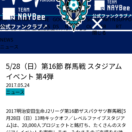
HO
TICK
MAT
TEA
NE
GOO
FA
ACADE
SCHO
PARTN
SUPPO
ME
ET
CH
M
WS
DS
N
MY
OL
ER
RT
ホーム
>
ニュース
>
5/28（日）第16節 群馬戦 スタジアムイベント 第4弾
閉じる
NEWS
ニュース
5/28（日）第16節 群馬戦 スタジアム
イベント 第4弾
2017.05.24
ニュース
2017明治安田生命J2リーグ第16節ザスパクサツ群馬戦[5
月28日（日）13時キックオフ／レベルファイブスタジア
ム]は、20,000人プロジェクトと銘打ち、たくさんのスタ