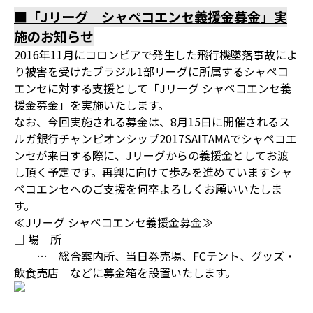
■「Jリーグ シャペコエンセ義援金募金」実
施のお知らせ
2016年11月にコロンビアで発生した飛行機墜落事故によ
り被害を受けたブラジル1部リーグに所属するシャペコ
エンセに対する支援として「Jリーグ シャペコエンセ義
援金募金」を実施いたします。
なお、今回実施される募金は、8月15日に開催されるス
ルガ銀行チャンピオンシップ2017SAITAMAでシャペコエ
ンセが来日する際に、Jリーグからの義援金としてお渡
し頂く予定です。再興に向けて歩みを進めていますシャ
ペコエンセへのご支援を何卒よろしくお願いいたしま
す。
≪Jリーグ シャペコエンセ義援金募金≫
□ 場 所
… 総合案内所、当日券売場、FCテント、グッズ・
飲食売店 などに募金箱を設置いたします。