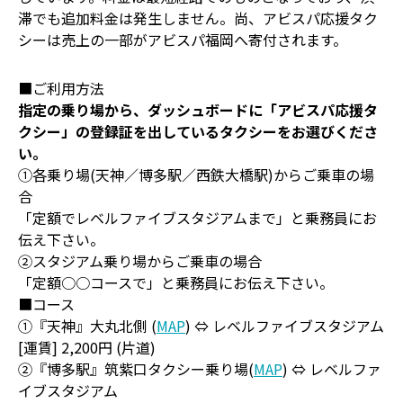
滞でも追加料金は発生しません。尚、アビスパ応援タク
シーは売上の一部がアビスパ福岡へ寄付されます。
■ご利用方法
指定の乗り場から、ダッシュボードに「アビスパ応援タ
クシー」の登録証を出しているタクシーをお選びくださ
い。
①各乗り場(天神／博多駅／西鉄大橋駅)からご乗車の場
合
「定額でレベルファイブスタジアムまで」と乗務員にお
伝え下さい。
②スタジアム乗り場からご乗車の場合
「定額○○コースで」と乗務員にお伝え下さい。
■コース
①『天神』大丸北側 (
MAP
) ⇔ レベルファイブスタジアム
[運賃] 2,200円 (片道)
②『博多駅』筑紫口タクシー乗り場(
MAP
) ⇔ レベルファ
イブスタジアム