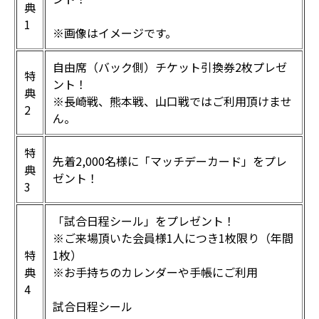
典
1
※画像はイメージです。
自由席（バック側）チケット引換券2枚プレゼ
特
ント！
典
※長崎戦、熊本戦、山口戦ではご利用頂けませ
2
ん。
特
先着2,000名様に「マッチデーカード」をプレ
典
ゼント！
3
「試合日程シール」をプレゼント！
※ご来場頂いた会員様1人につき1枚限り（年間
特
1枚）
典
※お手持ちのカレンダーや手帳にご利用
4
試合日程シール