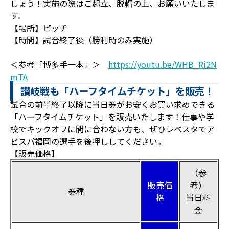
しょう！実施の際はご起立、脱帽の上、お願いいたしま
す。
【場所】ピッチ
【時間】試合終了後（勝利時のみ実施）
＜参考「博多手一本」＞
https://youtu.be/WHB_Ri2N
mTA
讃岐戦も「ハーフタイムチケット」を販売！
試合の前半終了以降に当日券がお安くお買い求めできる
「ハーフタイムチケット」を販売いたします！仕事や学
校でキックオフに間に合わない方も、ぜひレベスタでア
ビスパ福岡の選手を後押ししてください。
【販売価格】
（参
販売価
考）
券種
格
当日料
金