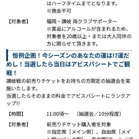
はハーフタイムまでとなります。
※換金不可
【対象者】
福岡・讃岐 両クラブサポーター
※賞品にアルコールが含まれるため、
対象者を20歳以上・または大人同伴の
方に限らせて頂きます。
恒例企画！今シーズンのあなたの運は!?運だ
めし！当選したら当日はアビスパシートでご観
戦！
讃岐戦の前売りチケットをお持ちの方限定の抽選会を実
施いたします。
当選したらそのままの料金でアビスパシートにランクア
ップ!!
【時間】
11:00頃～ （抽選会／10分程度）
【対象者】
前売りチケット購入者を対象
※指定席［メイン側］、自由席［メイ