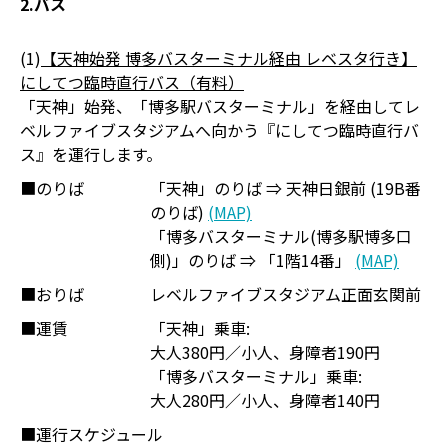
2.バス
(1)
【天神始発 博多バスターミナル経由 レベスタ行き】
にしてつ臨時直行バス（有料）
「天神」始発、「博多駅バスターミナル」を経由してレ
ベルファイブスタジアムへ向かう『にしてつ臨時直行バ
ス』を運行します。
■のりば
「天神」のりば ⇒ 天神日銀前 (19B番
のりば)
(MAP)
「博多バスターミナル(博多駅博多口
側)」のりば ⇒ 「1階14番」
(MAP)
■おりば
レベルファイブスタジアム正面玄関前
■運賃
「天神」乗車:
大人380円／小人、身障者190円
「博多バスターミナル」乗車:
大人280円／小人、身障者140円
■運行スケジュール