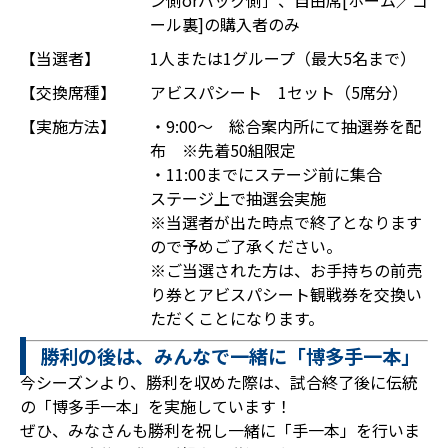
ン側orバック側］、自由席[ホーム／ゴ
ール裏]の購入者のみ
【当選者】
1人または1グループ（最大5名まで）
【交換席種】
アビスパシート 1セット（5席分）
【実施方法】
・9:00～ 総合案内所にて抽選券を配
布 ※先着50組限定
・11:00までにステージ前に集合
ステージ上で抽選会実施
※当選者が出た時点で終了となります
ので予めご了承ください。
※ご当選された方は、お手持ちの前売
り券とアビスパシート観戦券を交換い
ただくことになります。
勝利の後は、みんなで一緒に「博多手一本」
今シーズンより、勝利を収めた際は、試合終了後に伝統
の「博多手一本」を実施しています！
ぜひ、みなさんも勝利を祝し一緒に「手一本」を行いま