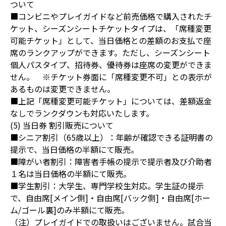
ついて
■コンビニやプレイガイドなど前売価格で購入されたチ
ケット、シーズンシートチケットタイプは、「席種変更
可能チケット」として、当日価格との差額のお支払で座
席のランクアップができます。ただし、シーズンシート
個人パスタイプ、招待券、優待券は座席の変更ができま
せん。 ※チケット券面に「席種変更不可」との表示が
あるものは変更できません。
■上記「席種変更可能チケット」については、差額返金
なしでランクダウンも対応いたします。
(5) 当日券 割引販売について
■シニア割引（65歳以上）：年齢が確認できる証明書の
提示で、当日価格の半額にて販売。
■障がい者割引：障害者手帳の提示で提示者及び介助者
１名は当日価格の半額にて販売。
■学生割引：大学生、専門学校生対応。学生証の提示
で、自由席[メイン側]・自由席[バック側]・自由席[ホー
ム/ゴール裏]のみ半額にて販売。
（注）プレイガイドでの取扱いはございません。試合当