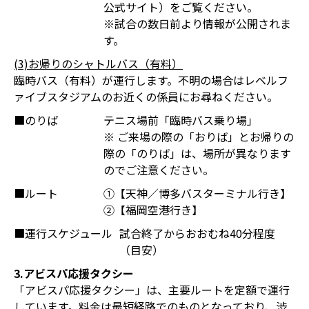
公式サイト）をご覧ください。
※試合の数日前より情報が公開されま
す。
(3)お帰りのシャトルバス（有料）
臨時バス（有料）が運行します。不明の場合はレベルフ
ァイブスタジアムのお近くの係員にお尋ねください。
■のりば
テニス場前「臨時バス乗り場」
※ ご来場の際の「おりば」とお帰りの
際の「のりば」は、場所が異なります
のでご注意ください。
■ルート
①【天神／博多バスターミナル行き】
②【福岡空港行き】
■運行スケジュール
試合終了からおおむね40分程度
（目安）
3.アビスパ応援タクシー
「アビスパ応援タクシー」は、主要ルートを定額で運行
しています。料金は最短経路でのものとなっており、渋