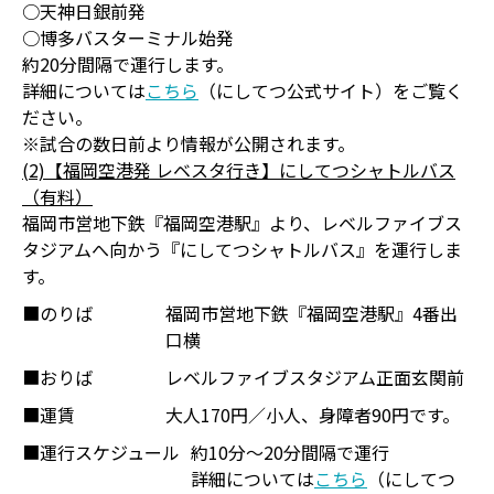
○天神日銀前発
○博多バスターミナル始発
約20分間隔で運行します。
詳細については
こちら
（にしてつ公式サイト）をご覧く
ださい。
※試合の数日前より情報が公開されます。
(2)【福岡空港発 レベスタ行き】にしてつシャトルバス
（有料）
福岡市営地下鉄『福岡空港駅』より、レベルファイブス
タジアムへ向かう『にしてつシャトルバス』を運行しま
す。
■のりば
福岡市営地下鉄『福岡空港駅』4番出
口横
■おりば
レベルファイブスタジアム正面玄関前
■運賃
大人170円／小人、身障者90円です。
■運行スケジュール
約10分～20分間隔で運行
詳細については
こちら
（にしてつ