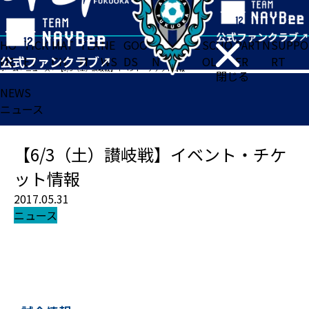
HO
TICK
MAT
TEA
NE
GOO
FA
ACADE
SCHO
PARTN
SUPPO
ME
ET
CH
M
WS
DS
N
MY
OL
ER
RT
ホーム
>
ニュース
>
【6/3（土）讃岐戦】イベント・チケット情報
閉じる
NEWS
ニュース
【6/3（土）讃岐戦】イベント・チケ
ット情報
2017.05.31
ニュース