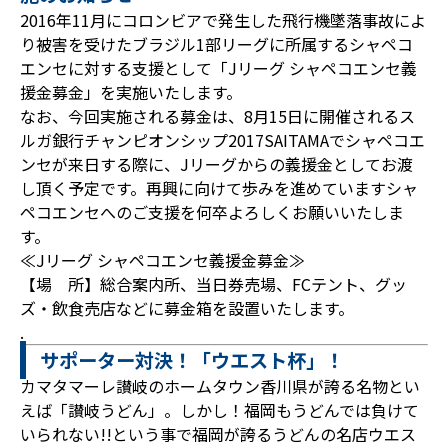
2016年11月にコロンビアで発生した飛行機墜落事故によ
り被害を受けたブラジル1部リーグに所属するシャペコ
エンセに対する支援として「Jリーグ シャペコエンセ義
援金募金」を実施いたします。
なお、今回実施される募金は、8月15日に開催されるス
ルガ銀行チャンピオンシップ2017SAITAMAでシャペコエ
ンセが来日する際に、Jリーグからの義援金としてお渡
し頂く予定です。再興に向けて歩みを進めていますシャ
ペコエンセへのご支援を何卒よろしくお願いいたしま
す。
≪Jリーグ シャペコエンセ義援金募金≫
【場 所】総合案内所、当日券売場、FCテント、グッ
ズ・飲食売店などに募金箱を設置いたします。
.
サポーター対決！「ウエスト杯」！
カマタマーレ讃岐のホームタウン香川県が誇る名物とい
えば「讃岐うどん」。しかし！福岡もうどんでは負けて
いられない!!という事で福岡が誇るうどんの名店ウエス