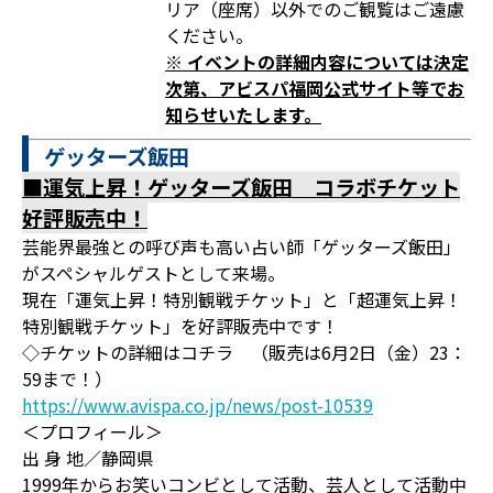
リア（座席）以外でのご観覧はご遠慮
ください。
※
イベントの詳細内容については決定
次第、アビスパ福岡公式サイト等でお
知らせいたします。
ゲッターズ飯田
■運気上昇！ゲッターズ飯田 コラボチケット
好評販売中！
芸能界最強との呼び声も高い占い師「ゲッターズ飯田」
がスペシャルゲストとして来場。
現在「運気上昇！特別観戦チケット」と「超運気上昇！
特別観戦チケット」を好評販売中です！
◇チケットの詳細はコチラ （販売は6月2日（金）23：
59まで！）
https://www.avispa.co.jp/news/post-10539
＜プロフィール＞
出 身 地／静岡県
1999年からお笑いコンビとして活動、芸人として活動中