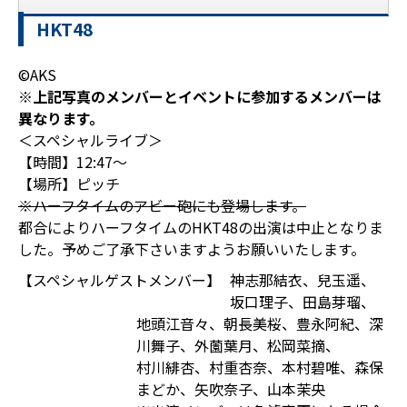
HKT48
©AKS
※上記写真のメンバーとイベントに参加するメンバーは
異なります。
＜スペシャルライブ＞
【時間】12:47～
【場所】ピッチ
※ハーフタイムのアビー砲にも登場します。
都合によりハーフタイムのHKT48の出演は中止となりま
した。予めご了承下さいますようお願いいたします。
【スペシャルゲストメンバー】
神志那結衣、兒玉遥、
坂口理子、田島芽瑠、
地頭江音々、朝長美桜、豊永阿紀、深
川舞子、外薗葉月、松岡菜摘、
村川緋杏、村重杏奈、本村碧唯、森保
まどか、矢吹奈子、山本茉央