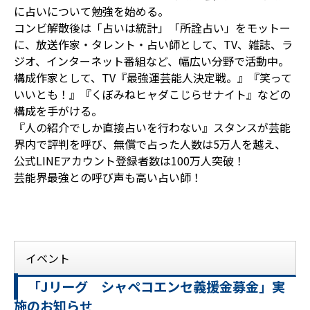
に占いについて勉強を始める。
コンビ解散後は「占いは統計」「所詮占い」をモットー
に、放送作家・タレント・占い師として、TV、雑誌、ラ
ジオ、インターネット番組など、幅広い分野で活動中。
構成作家として、TV『最強運芸能人決定戦。』『笑って
いいとも！』『くぼみねヒャダこじらせナイト』などの
構成を手がける。
『人の紹介でしか直接占いを行わない』スタンスが芸能
界内で評判を呼び、無償で占った人数は5万人を越え、
公式LINEアカウント登録者数は100万人突破！
芸能界最強との呼び声も高い占い師！
イベント
「Jリーグ シャペコエンセ義援金募金」実
施のお知らせ