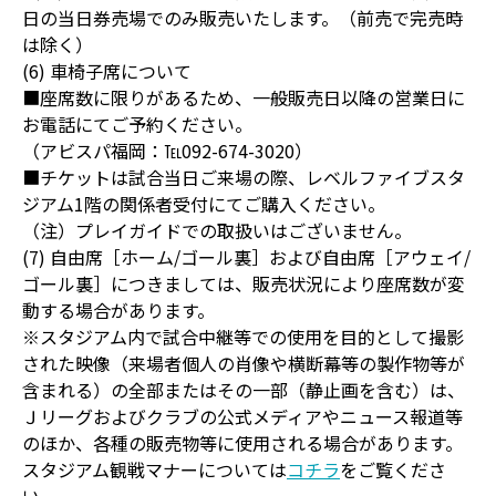
日の当日券売場でのみ販売いたします。（前売で完売時
は除く）
(6) 車椅子席について
■座席数に限りがあるため、一般販売日以降の営業日に
お電話にてご予約ください。
（アビスパ福岡：℡092-674-3020）
■チケットは試合当日ご来場の際、レベルファイブスタ
ジアム1階の関係者受付にてご購入ください。
（注）プレイガイドでの取扱いはございません。
(7) 自由席［ホーム/ゴール裏］および自由席［アウェイ/
ゴール裏］につきましては、販売状況により座席数が変
動する場合があります。
※スタジアム内で試合中継等での使用を目的として撮影
された映像（来場者個人の肖像や横断幕等の製作物等が
含まれる）の全部またはその一部（静止画を含む）は、
Ｊリーグおよびクラブの公式メディアやニュース報道等
のほか、各種の販売物等に使用される場合があります。
スタジアム観戦マナーについては
コチラ
をご覧くださ