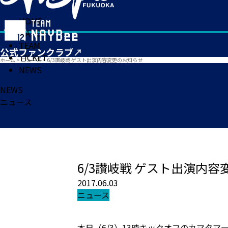
HOME
MATCH
TEAM
TICKET
ホーム
>
ニュース
>
6/3讃岐戦 ゲスト出演内容変更のお知らせ
NEWS
NEWS
ニュース
6/3讃岐戦 ゲスト出演内
2017.06.03
ニュース
本日（6/3）13時キックオフのカマタ