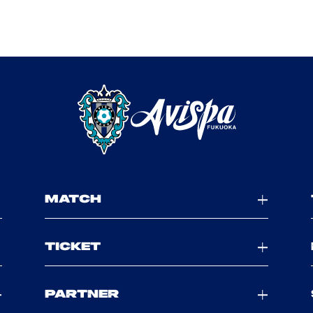
MATCH
TICKET
PARTNER