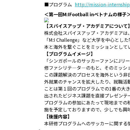
■プログラム
http://mission-internshi
＜第一回M:IFootball inベトナムの様子
【スパイスアップ・アカデミアについて
株式会社スパイスアップ・アカデミアは
「M:I Challenge」など大学を
本と海外を繋ぐことをミッションとして
【プログラムイメージ】
「シンガポールのサッカーファンにJリ
修ファシリテ―タ―のもと、そのミッシ
この課題解決のプロセスを海外という非
外就業のチャンスを拡大したり、就職活
ことは第１回のプログラムでの1番の大
出されたビジネス課題を直接プレゼンテ
プログラムの参加にあたって現地までの
施を予定しておりますので、少しでも興
【後援内容】
本研修プログラムへのサッカーに関する