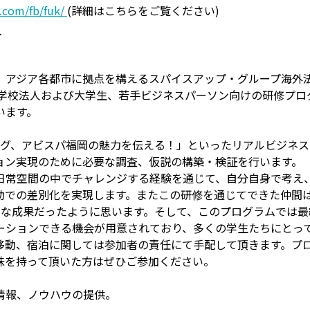
p.com/fb/fuk/
(詳細はこちらをご覧ください)
＞
】
、アジア各都市に拠点を構えるスパイスアップ・グループ海外
中心とした学校法人および大学生、若手ビジネスパーソン向けの研修
います。
ーグ、アビスパ福岡の魅力を伝える！」といったリアルビジネ
ョン実現のために必要な調査、仮説の構築・検証を行います。
日常空間の中でチャレンジする経験を通じて、自分自身で考え
動での差別化を実現します。またこの研修を通じてできた仲間
きな成果だったように思います。そして、このプログラムでは
ーションできる機会が用意されており、多くの学生たちにとっ
移動、宿泊に関しては参加者の責任にて手配して頂きます。プ
味を持って頂いた方はぜひご参加ください。
情報、ノウハウの提供。