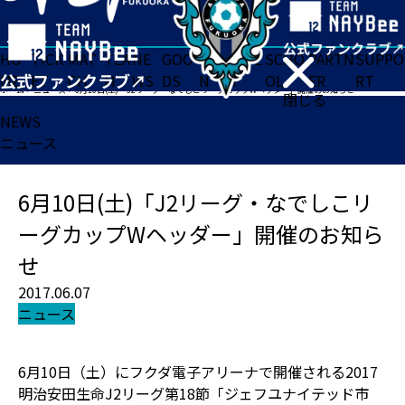
HO
TICK
MAT
TEA
NE
GOO
FA
ACADE
SCHO
PARTN
SUPPO
ME
ET
CH
M
WS
DS
N
MY
OL
ER
RT
ホーム
>
ニュース
>
6月10日(土)「J2リーグ・なでしこリーグカップWヘッダー」開催のお知らせ
閉じる
NEWS
ニュース
6月10日(土)「J2リーグ・なでしこリ
ーグカップWヘッダー」開催のお知ら
せ
2017.06.07
ニュース
6月10日（土）にフクダ電子アリーナで開催される2017
明治安田生命J2リーグ第18節「ジェフユナイテッド市