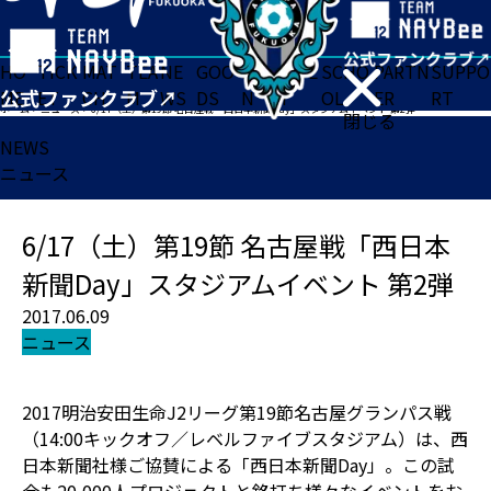
HO
TICK
MAT
TEA
NE
GOO
FA
ACADE
SCHO
PARTN
SUPPO
ME
ET
CH
M
WS
DS
N
MY
OL
ER
RT
ホーム
>
ニュース
>
6/17（土）第19節 名古屋戦「西日本新聞Day」スタジアムイベント 第2弾
閉じる
NEWS
ニュース
6/17（土）第19節 名古屋戦「西日本
新聞Day」スタジアムイベント 第2弾
2017.06.09
ニュース
2017明治安田生命J2リーグ第19節名古屋グランパス戦
（14:00キックオフ／レベルファイブスタジアム）は、西
日本新聞社様ご協賛による「西日本新聞Day」。この試