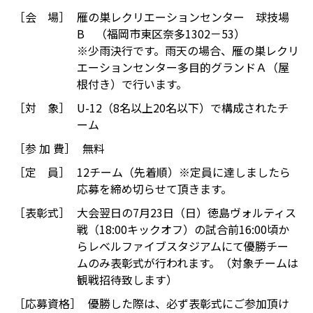
［会 場］
雁の巣レクリエーションセンター 球技場
B （福岡市東区奈多1302－53）
※少雨決行です。雨天の場合、雁の巣レクリ
エーションセンター多目的グランドＡ（屋
根付き）で行います。
［対 象］
U-12（8名以上20名以下）で構成されたチ
ーム
［参 加 費］
無料
［定 員］
12チーム（先着順）※定員に達しましたら
応募を締め切らせて頂きます。
［表彰式］
大会翌日の7月23日（日）徳島ヴォルティス
戦（18:00キックオフ）の試合前16:00頃か
らレベルファイブスタジアムにて優勝チー
ムのみ表彰式が行われます。（対象チームは
観戦招待致します）
［応募資格］
優勝した際は、必ず表彰式にご参加頂け