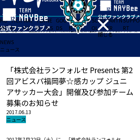
HO
TICK
MAT
TEA
NE
GOO
FA
ACADE
SCHO
PARTN
SUPPO
ME
ET
CH
M
WS
DS
N
MY
OL
ER
RT
ホーム
>
ニュース
>
「株式会社ランフォルセ Presents 第2回アビスパ福岡夢☆感カップ ジュニアサッカー大会」開催及び参加チーム募集のお知らせ
閉じる
NEWS
ニュース
「株式会社ランフォルセ Presents 第2
回アビスパ福岡夢☆感カップ ジュニ
アサッカー大会」開催及び参加チーム
募集のお知らせ
2017.06.13
ニュース
2017年7月22日（土）に、「株式会社ランフォルセ