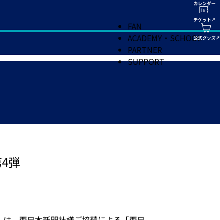
FAN
ACADEMY・SCHOOL
PARTNER
SUPPORT
第4弾
アム）は、西日本新聞社様ご協賛による「西日