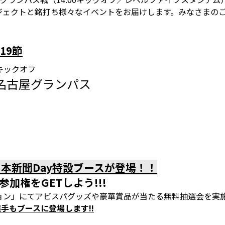
人プロジェクトと銘打ち様々なイベントをお届けします。みなさまの
19節
00キックオフ
. 名古屋グランパス
ム
本新聞Day特設ブースが登場！！
加権をGETしよう!!!
ョン」にてアビスパグッズや豪華賞品が当たる無料抽選会を実
選手もブースに登場します!!