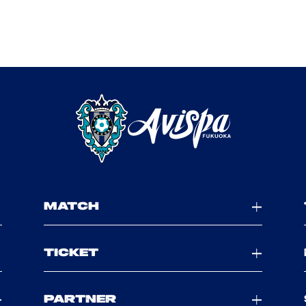
MATCH
TICKET
PARTNER