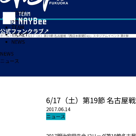
HOME
MATCH
TEAM
TICKET
ホーム
>
ニュース
>
6/17（土）第19節 名古屋戦「西日本新聞Day」スタジアムイベント 第4弾
NEWS
NEWS
ニュース
6/17（土）第19節 名古
2017.06.14
ニュース
2017明治安田生命J2リーグ第19節名