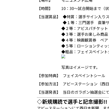
【場所】
モニュメント広場
【時間】
10：30～試合開始まで
【当選賞品】
◆特賞：選手サイン入り
◆１等：三門選手 直筆
◆２等：アビスパチケット
◆３等：選手お楽しみ商品
◆４等：映画観賞券 ペア
◆５等：ローションティッ
◆粗品：フェイスペイント
写真はイメージです。
【参加特典】
フェイスペイントシール
【参加方法】
アビーステーション（西
【当選発表】
当日のガラポン抽選会に
◇新規購読で選手と記念撮影!!
アビーステーションにて西日本新聞、ま