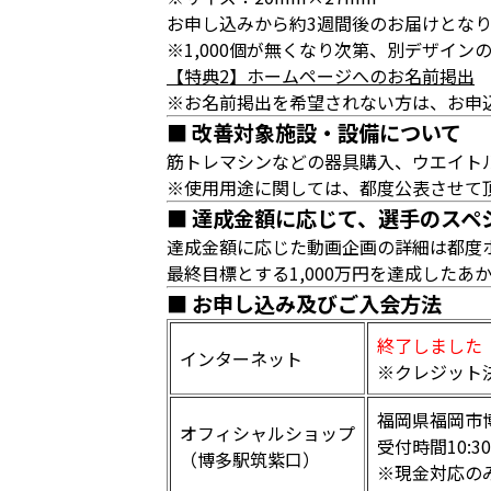
お申し込みから約3週間後のお届けとな
※1,000個が無くなり次第、別デザイ
【特典2】ホームページへのお名前掲出
※お名前掲出を希望されない方は、お申
■ 改善対象施設・設備について
筋トレマシンなどの器具購入、ウエイト
※使用用途に関しては、都度公表させて
■ 達成金額に応じて、選手のスペ
達成金額に応じた動画企画の詳細は都度
最終目標とする1,000万円を達成したあ
■ お申し込み及びご入会方法
終了しました
インターネット
※クレジット
福岡県福岡市博
オフィシャルショップ
受付時間10:3
（博多駅筑紫口）
※現金対応の