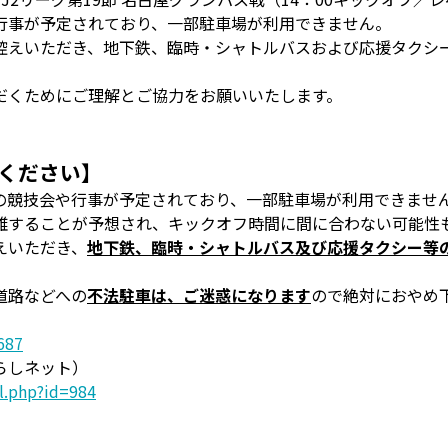
行事が予定されており、一部駐車場が利用できません。
控えいただき、地下鉄、臨時・シャトルバスおよび応援タクシ
だくためにご理解とご協力をお願いいたします。
ください】
の競技会や行事が予定されており、一部駐車場が利用できませ
雑することが予想され、キックオフ時間に間に合わない可能性
えいただき、
地下鉄、臨時・シャトルバス及び応援タクシー等
道路などへの
不法駐車は、ご迷惑になります
ので絶対におやめ
687
らしネット）
il.php?id=984