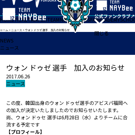
HOME
TICKET
MATCH
TEAM
NEWS
GOODS
FAN
ACADEMY
SCHO
ホーム
>
ニュース
>
ウォン ドゥゼ 選手 加入のお知らせ
閉じる
NEWS
ニュース
ウォン ドゥゼ 選手 加入のお知らせ
2017.06.26
ニュース
この度、韓国出身のウォン ドゥゼ選手のアビスパ福岡へ
の加入が決定いたしましたのでお知らせいたします。
尚、ウォン ドゥセ 選手は6月28日（水）よりチームに合
流する予定です
【プロフィール】