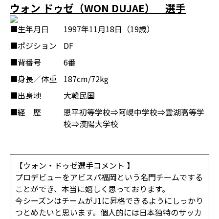
ウォン ドゥゼ（WON DUJAE） 選手
■生年月日
1997年11月18日（19歳）
■ポジション
DF
■背番号
6番
■身長／体重
187cm/72kg
■出身地
大韓民国
■経 歴
恩平初等学校⇒阿峴中学校⇒雲湖高等学
校⇒漢陽大学校
【ウォン・ドゥゼ選手コメント 】
プロデビューをアビスパ福岡という名門チームでする
ことができ、本当に嬉しく思っております。
今シーズンはチームがJ1に昇格できるようにしっかり
つとめたいと思います。個人的には日本独特のサッカ