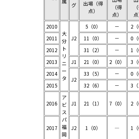
属
出場（得
グ
（得
（
点）
点）
点
2010
5（0）
－
2（
大
2011
J2
11（0）
－
0（
分
ト
2012
31（2）
－
1（
リ
2013
J1
21（0）
2（0）
3（
ニ
ー
2014
33（5）
－
0（
タ
J2
2015
32（6）
－
3（
ア
2016
J1
21（1）
7（0）
2（
ビ
ス
パ
福
2017
J2
1（0）
―
1（
岡