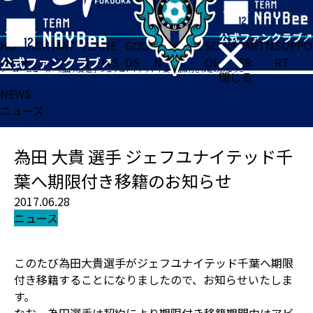
HO
TICK
MAT
TEA
NE
GOO
FA
ACADE
SCHO
PARTN
SUPPO
ME
ET
CH
M
WS
DS
N
MY
OL
ER
RT
ホーム
>
ニュース
>
為田 大貴 選手 ジェフユナイテッド千葉へ期限付き移籍のお知らせ
閉じる
NEWS
ニュース
為田 大貴 選手 ジェフユナイテッド千
葉へ期限付き移籍のお知らせ
2017.06.28
ニュース
このたび為田大貴選手がジェフユナイテッド千葉へ期限
付き移籍することになりましたので、お知らせいたしま
す。