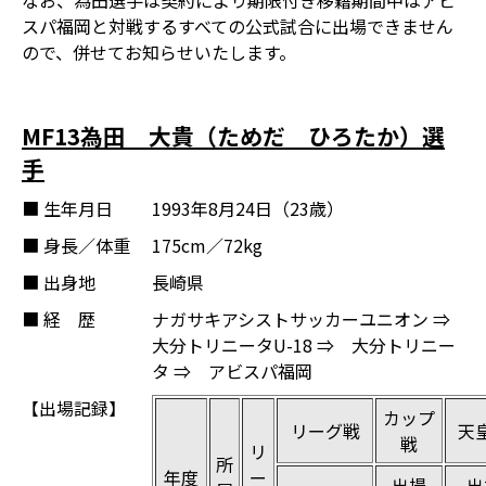
なお、為田選手は契約により期限付き移籍期間中はアビ
スパ福岡と対戦するすべての公式試合に出場できません
ので、併せてお知らせいたします。
MF13為田 大貴（ためだ ひろたか）選
手
■ 生年月日
1993年8月24日（23歳）
■ 身長／体重
175cm／72kg
■ 出身地
長崎県
■ 経 歴
ナガサキアシストサッカーユニオン ⇒
大分トリニータU-18 ⇒ 大分トリニー
タ ⇒ アビスパ福岡
【出場記録】
カップ
リーグ戦
天
戦
リ
所
年度
ー
出場
出